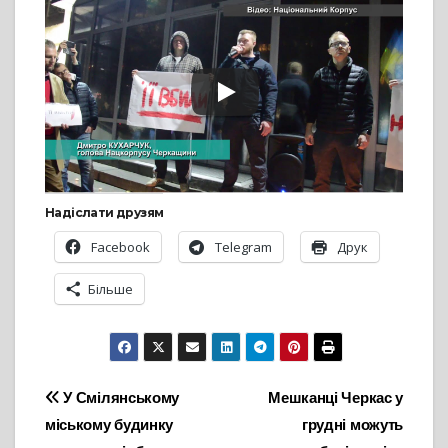
Надіслати друзям
Facebook
Telegram
Друк
Більше
Навігація
У Смілянському
Мешканці Черкас у
міському будинку
грудні можуть
записів