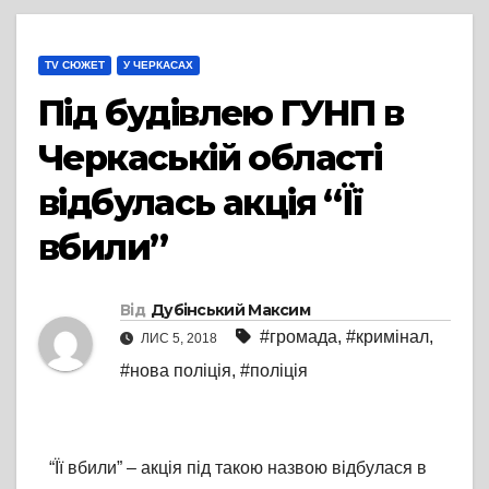
TV СЮЖЕТ
У ЧЕРКАСАХ
Під будівлею ГУНП в
Черкаській області
відбулась акція “Її
вбили”
Від
Дубінський Максим
#громада
,
#кримінал
,
ЛИС 5, 2018
#нова поліція
,
#поліція
“Її вбили” – акція під такою назвою відбулася в