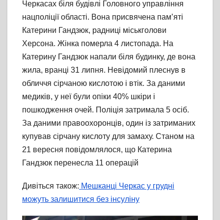
Черкасах біля будівлі Головного управління
нацполіції області. Вона присвячена пам’яті
Катерини Гандзюк, радниці міськголови
Херсона. Жінка померла 4 листопада. На
Катерину Гандзюк напали біля будинку, де вона
жила, вранці 31 липня. Невідомий плеснув в
обличчя сірчаною кислотою і втік. За даними
медиків, у неї були опіки 40% шкіри і
пошкодження очей. Поліція затримала 5 осіб.
За даними правоохоронців, один із затриманих
купував сірчану кислоту для замаху. Станом на
21 вересня повідомлялося, що Катерина
Гандзюк перенесла 11 операцій
Дивіться також:
Мешканці Черкас у грудні
можуть залишитися без інсуліну