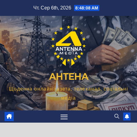
Перейти
Чт. Сер 6th, 2026
8:48:09 AM
до
вмісту
АНТЕНА
Щоденна онлайн газета, телеканал, соціальні
медіа