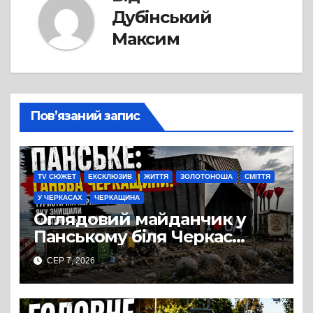
Дубінський
Максим
Пов’язаний запис
TV СЮЖЕТ
ЕКСКЛЮЗИВ
ЖИТТЯ
ЗОЛОТОНОША
СМІТТЯ
У ЧЕРКАСАХ
ЧЕРКАЩИНА
Оглядовий майданчик у
Панському біля Черкас
перетворився на занедбане
СЕР 7, 2026
сміттєзвалище