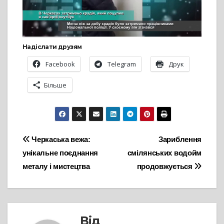
Надіслати друзям
Facebook
Telegram
Друк
Більше
Навігація
Черкаська вежа:
Зариблення
унікальне поєднання
смілянських водойм
записів
металу і мистецтва
продовжується
Від