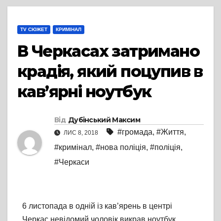
TV СЮЖЕТ
КРИМІНАЛ
В Черкасах затримано
крадія, який поцупив в
кав’ярні ноутбук
Від
Дубінський Максим
#громада
,
#Життя
,
ЛИС 8, 2018
#кримінал
,
#нова поліція
,
#поліція
,
#Черкаси
6 листопада в одній із кав’ярень в центрі
Черкас невідомий чоловік викрав ноутбук.