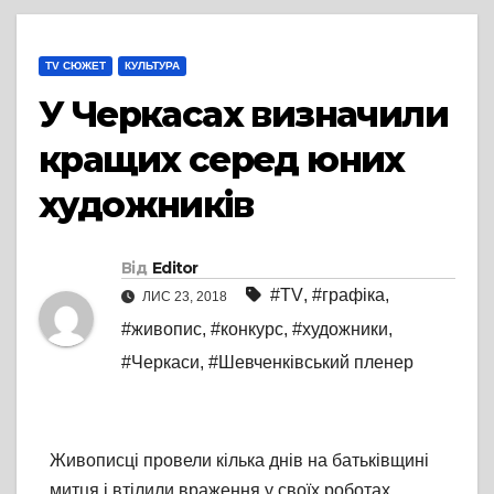
TV СЮЖЕТ
КУЛЬТУРА
У Черкасах визначили
кращих серед юних
художників
Від
Editor
#TV
,
#графіка
,
ЛИС 23, 2018
#живопис
,
#конкурс
,
#художники
,
#Черкаси
,
#Шевченківський пленер
Живописці провели кілька днів на батьківщині
митця і втілили враження у своїх роботах.