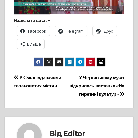
Надіслати друзям
Facebook
Telegram
Друк
Більше
Навігація
У Смілі відзначили
У Черкаському музеї
талановитих містян
відкрилась виставка «На
записів
перетині культур»
Від
Editor