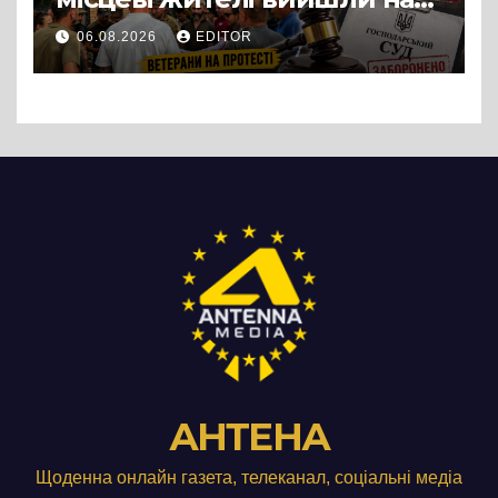
протест до стін
06.08.2026
EDITOR
підприємства ТОВ «Омега
Три», що займається
виробництвом м’яса птиці
АНТЕНА
Щоденна онлайн газета, телеканал, соціальні медіа