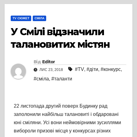
TV СЮЖЕТ
СМІЛА
У Смілі відзначили
талановитих містян
Від
Editor
#TV
,
#діти
,
#конкурс
,
ЛИС 23, 2018
#сміла
,
#таланти
22 листопада другий поверх Будинку рад
заполонили найбільш талановиті і обдаровані
юні сміляни. Усі вони неймовірними зусиллями
вибороли призові місця у конкурсах різних