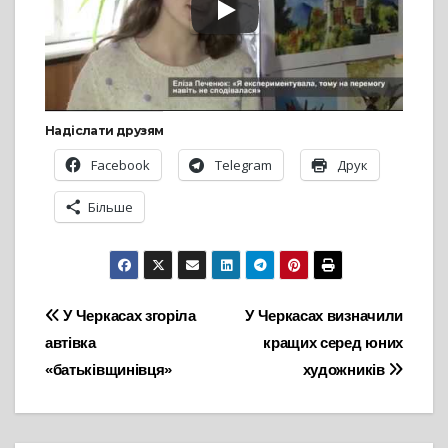
Надіслати друзям
Facebook
Telegram
Друк
Більше
Навігація
У Черкасах згоріла
У Черкасах визначили
автівка
кращих серед юних
записів
«батьківщинівця»
художників