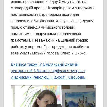
рівнів, прославивши рідну Смілу навіть на
міжнародній арені. Школярів разом з творчими
наставниками та тренерами цього дня
запросили, аби відзначити за успіхи і щоденну
працю стипендіями міського голови,
пам’ятними подарунками та почесними
грамотами. Незважаючи на щільний графік
роботи, у церемонії нагородження особисто
взяв участь міський голова Олексій Цибко.
Дивіться також: У Смілянській дитячій
центральній бібліотеці відбулася зустріч з
учасниками Революції Гідності і Свободи.