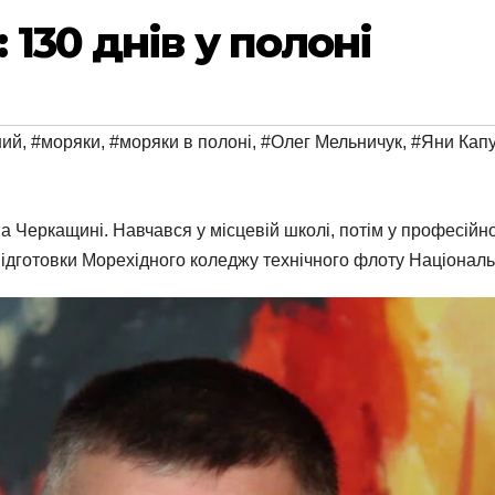
130 днів у полоні
ний
,
#моряки
,
#моряки в полоні
,
#Олег Мельничук
,
#Яни Кап
а Черкащині. Навчався у місцевій школі, потім у професійно
 підготовки Морехідного коледжу технічного флоту Націонал