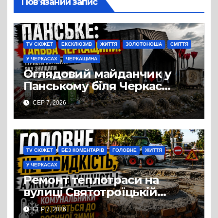
Пов’язаний запис
TV СЮЖЕТ
ЕКСКЛЮЗИВ
ЖИТТЯ
ЗОЛОТОНОША
СМІТТЯ
У ЧЕРКАСАХ
ЧЕРКАЩИНА
Оглядовий майданчик у
Панському біля Черкас
перетворився на занедбане
СЕР 7, 2026
сміттєзвалище
TV СЮЖЕТ
БЕЗ КОМЕНТАРІВ
ГОЛОВНЕ
ЖИТТЯ
У ЧЕРКАСАХ
Ремонт теплотраси на
вулиці Святотроїцькій
затягнувся порівняно із
СЕР 7, 2026
запланованими термінами.