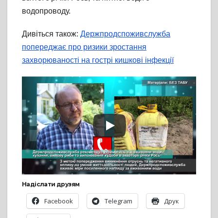
водопроводу.
Дивіться також:
Держпродспоживслужба
попереджає про ризики зростання
захворюваності на гострі кишкові інфекції
Надіслати друзям
Facebook
Telegram
Друк