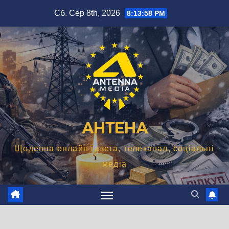
Перейти
Сб. Сер 8th, 2026
8:13:59 PM
до
вмісту
АНТЕНА
Щоденна онлайн газета, телеканал, соціальні
медіа