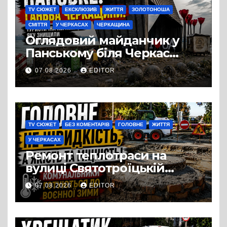
TV СЮЖЕТ
ЕКСКЛЮЗИВ
ЖИТТЯ
ЗОЛОТОНОША
СМІТТЯ
У ЧЕРКАСАХ
ЧЕРКАЩИНА
Оглядовий майданчик у
Панському біля Черкас
перетворився на занедбане
07.08.2026
EDITOR
сміттєзвалище
TV СЮЖЕТ
БЕЗ КОМЕНТАРІВ
ГОЛОВНЕ
ЖИТТЯ
У ЧЕРКАСАХ
Ремонт теплотраси на
вулиці Святотроїцькій
затягнувся порівняно із
07.08.2026
EDITOR
запланованими термінами.
Вулицю досі не відкрили
для руху