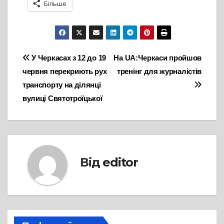
Більше
Навігація
У Черкасах з 12 до 19
На UA:Черкаси пройшов
червня перекриють рух
тренінг для журналістів
записів
транспорту на ділянці
вулиці Святотроїцької
Від
editor