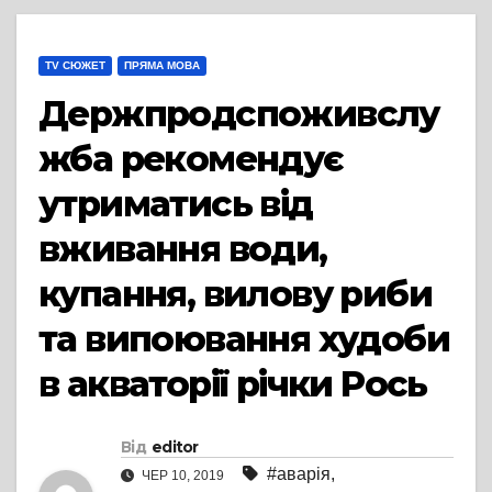
TV СЮЖЕТ
ПРЯМА МОВА
Держпродспоживслу
жба рекомендує
утриматись від
вживання води,
купання, вилову риби
та випоювання худоби
в акваторії річки Рось
Від
editor
#аварія
,
ЧЕР 10, 2019