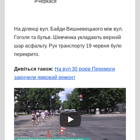
#Черкаси
На ділянці вул. Байди Вишневецького між вул.
Гоголя та бульв. Шевченка укладають верхній
шар асфальту. Рух транспорту 19 червня було
перекрито.
Дивіться також:
На вул 30 років Перемоги
закінчили ямковий ремонт