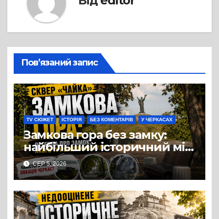
Від
editor
Пов’язаний запис
TV СЮЖЕТ
ІСТОРІЯ
БЕЗ КОМЕНТАРІВ
У ЧЕРКАСАХ
Замкова гора без замку:
найбільший історичний міф
Черкас
СЕР 5, 2026