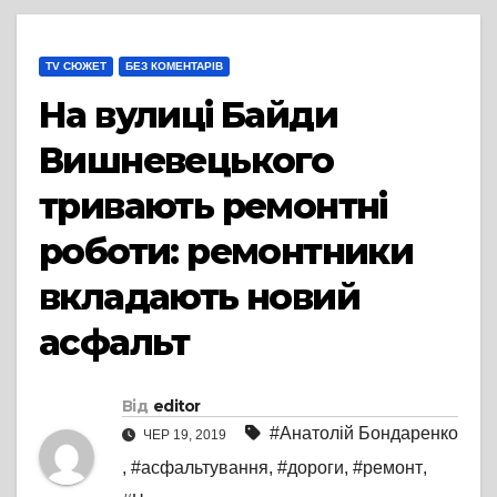
TV СЮЖЕТ
БЕЗ КОМЕНТАРІВ
На вулиці Байди
Вишневецького
тривають ремонтні
роботи: ремонтники
вкладають новий
асфальт
Від
editor
#Анатолій Бондаренко
ЧЕР 19, 2019
,
#асфальтування
,
#дороги
,
#ремонт
,