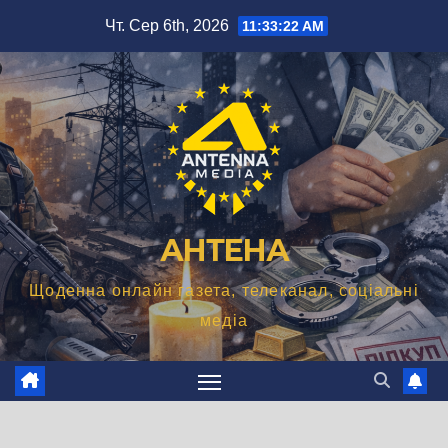
Перейти
Чт. Сер 6th, 2026
11:33:23 AM
до
вмісту
АНТЕНА
Щоденна онлайн газета, телеканал, соціальні
медіа