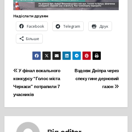
Надіслати друзям
Facebook
Telegram
Друк
Більше
Навігація
У фінал вокального
Вздовж Дніпра через
конкурсу “Голос міста
спеку гине дерновий
записів
Черкаси” потрапили 7
газон
учасників