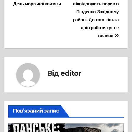
День морської звитяги
ліквідовують порив в
записів
Південно-Західному
районі. До того кілька
днів роботи тут не
велися
Від
editor
Пов’язаний запис