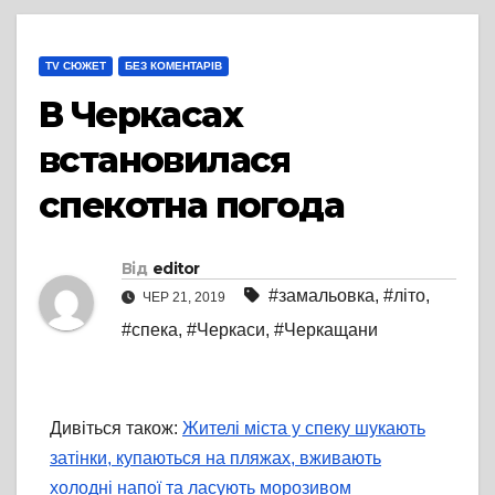
TV СЮЖЕТ
БЕЗ КОМЕНТАРІВ
В Черкасах
встановилася
спекотна погода
Від
editor
#замальовка
,
#літо
,
ЧЕР 21, 2019
#спека
,
#Черкаси
,
#Черкащани
Дивіться також:
Жителі міста у спеку шукають
затінки, купаються на пляжах, вживають
холодні напої та ласують морозивом