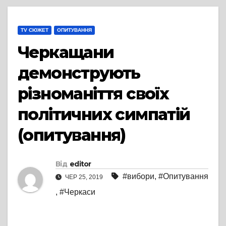
TV СЮЖЕТ
ОПИТУВАННЯ
Черкащани
демонструють
різноманіття своїх
політичних симпатій
(опитування)
Від
editor
#вибори
,
#Опитування
ЧЕР 25, 2019
,
#Черкаси