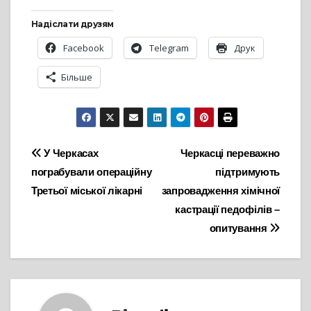
Надіслати друзям
Facebook
Telegram
Друк
Більше
Навігація
У Черкасах
Черкасці переважно
пограбували операційну
підтримують
записів
Третьої міської лікарні
запровадження хімічної
кастрації педофілів –
опитування