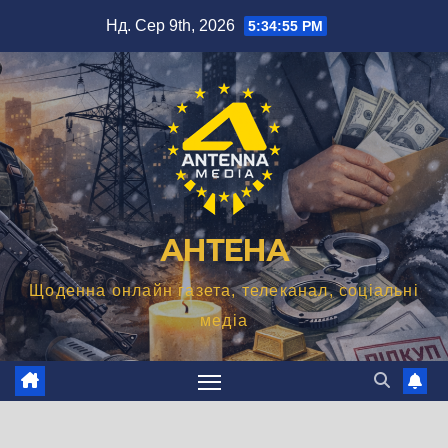
Перейти
Нд. Сер 9th, 2026
5:34:56 PM
до
вмісту
АНТЕНА
Щоденна онлайн газета, телеканал, соціальні
медіа