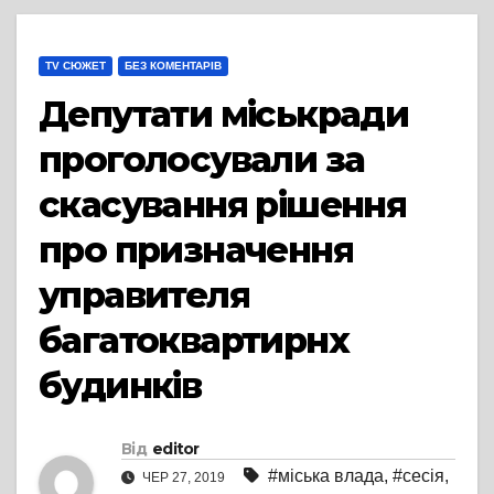
TV СЮЖЕТ
БЕЗ КОМЕНТАРІВ
Депутати міськради
проголосували за
скасування рішення
про призначення
управителя
багатоквартирнх
будинків
Від
editor
#міська влада
,
#сесія
,
ЧЕР 27, 2019