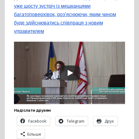
уже шосту зустріч із мешканцями
багатоповерхівок, роз’яснюючи, яким чином
буде здійснюватись співпраця з новим
управителем
Надіслати друзям
Facebook
Telegram
Друк
Більше