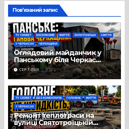
Пов’язаний запис
TV СЮЖЕТ
ЕКСКЛЮЗИВ
ЖИТТЯ
ЗОЛОТОНОША
СМІТТЯ
У ЧЕРКАСАХ
ЧЕРКАЩИНА
Оглядовий майданчик у
Панському біля Черкас
перетворився на занедбане
СЕР 7, 2026
сміттєзвалище
TV СЮЖЕТ
БЕЗ КОМЕНТАРІВ
ГОЛОВНЕ
ЖИТТЯ
У ЧЕРКАСАХ
Ремонт теплотраси на
вулиці Святотроїцькій