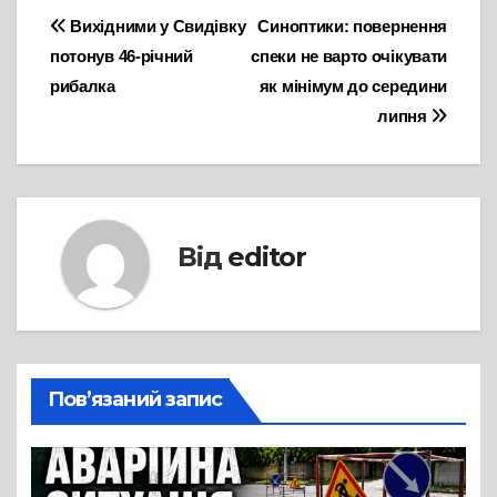
Навігація
Вихідними у Свидівку
Синоптики: повернення
потонув 46-річний
спеки не варто очікувати
записів
рибалка
як мінімум до середини
липня
Від
editor
Пов’язаний запис