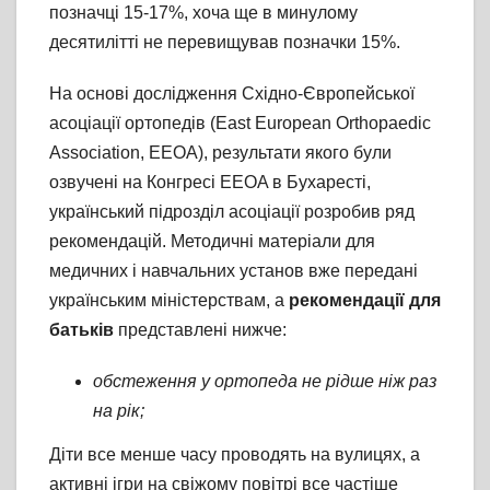
позначці 15-17%, хоча ще в минулому
десятилітті не перевищував позначки 15%.
На основі дослідження Східно-Європейської
асоціації ортопедів (East European Orthopaedic
Association, EEOA), результати якого були
озвучені на Конгресі EEOA в Бухаресті,
український підрозділ асоціації розробив ряд
рекомендацій. Методичні матеріали для
медичних і навчальних установ вже передані
українським міністерствам, а
рекомендації для
батьків
представлені нижче:
обстеження у ортопеда не рідше ніж раз
на рік;
Діти все менше часу проводять на вулицях, а
активні ігри на свіжому повітрі все частіше