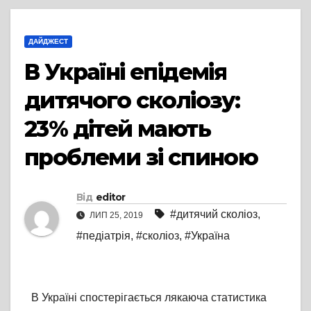
ДАЙДЖЕСТ
В Україні епідемія
дитячого сколіозу:
23% дітей мають
проблеми зі спиною
Від
editor
#дитячий сколіоз
,
ЛИП 25, 2019
#педіатрія
,
#сколіоз
,
#Україна
В Україні спостерігається лякаюча статистика