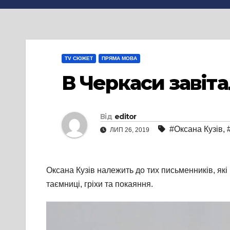
TV СЮЖЕТ
ПРЯМА МОВА
В Черкаси завіт
Від
editor
#Оксана Кузів
,
ЛИП 26, 2019
Оксана Кузів належить до тих письменників, які
таємниці, гріхи та покаяння.