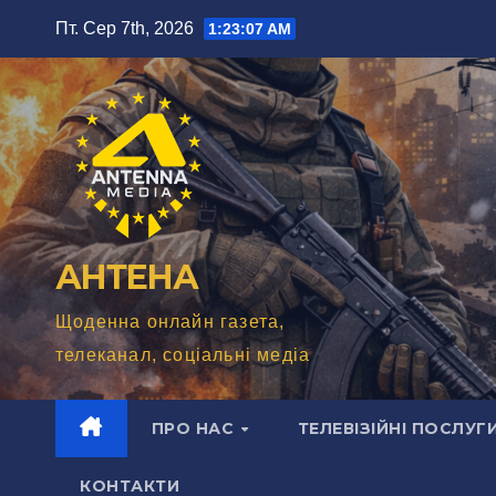
Перейти
Пт. Сер 7th, 2026
1:23:08 AM
до
вмісту
АНТЕНА
Щоденна онлайн газета,
телеканал, соціальні медіа
ПРО НАС
ТЕЛЕВІЗІЙНІ ПОСЛУГ
КОНТАКТИ