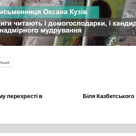
ільше
му перехресті в
Біля Казбетського 