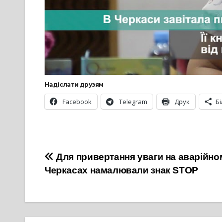
Надіслати друзям
Facebook
Telegram
Друк
Б
Навігація
Для привертання уваги на аварійно
Черкасах намалювали знак STOP
записів