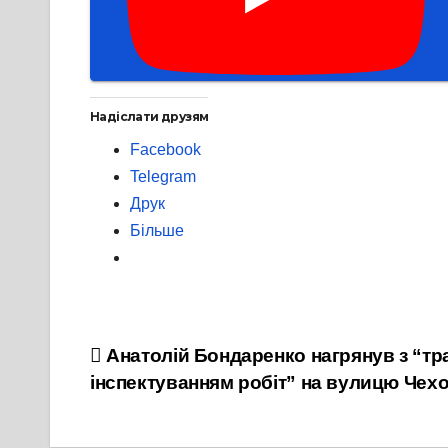
Надіслати друзям
Facebook
Telegram
Друк
Більше
Навігація
Анатолій Бондаренко нагрянув з “т
інспектуванням робіт” на вулицю Чех
записів