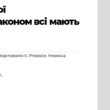
ої
аконом всі мають
недоторканості
,
#Черкаси
,
#черкасці
і.