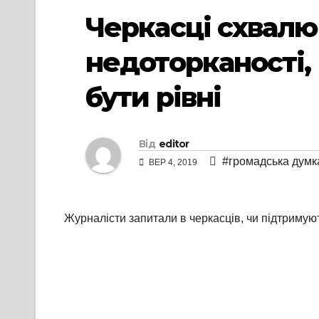
Черкасці схвалю
недоторканості,
бути рівні
Від
editor
#громадська думк
ВЕР 4, 2019
Журналісти запитали в черкасців, чи підтримую