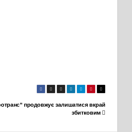
ротранс” продовжує залишатися вкрай
збитковим