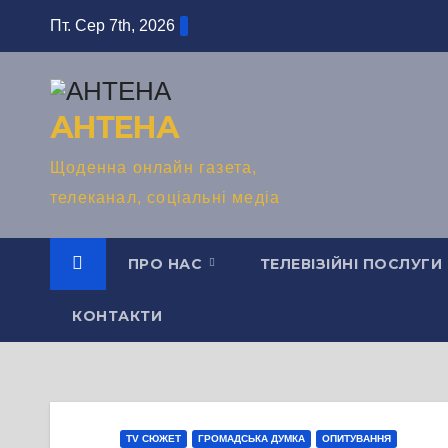
Перейти
Пт. Сер 7th, 2026
до
вмісту
АНТЕНА
Щоденна онлайн газета,
телеканал, соціальні медіа
ПРО НАС
ТЕЛЕВІЗІЙНІ ПОСЛУГИ
КОНТАКТИ
TV СЮЖЕТ
ГРОМАДСЬКА ДУМКА
ОПИТУВАННЯ