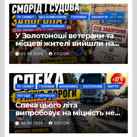
TV СЮЖЕТ
БЕЗ КОМЕНТАРІВ
ГОЛОВНЕ
ЕКОЛОГІЯ
ЕКСКЛЮЗИВ
ЗОЛОТОНОША
У Золотоноші ветерани та
місцеві жителі вийшли на
протест до стін
06.08.2026
EDITOR
підприємства ТОВ «Омега
Три», що займається
виробництвом м’яса птиці
TV СЮЖЕТ
ГОЛОВНЕ
ЕКОНОМІКА
ЕКСКЛЮЗИВ
ЖИТТЯ
ПОГОДА
У ЧЕРКАСАХ
Спека цього літа
випробовує на міцність не
лише людей, а й дороги
06.08.2026
EDITOR
Черкас