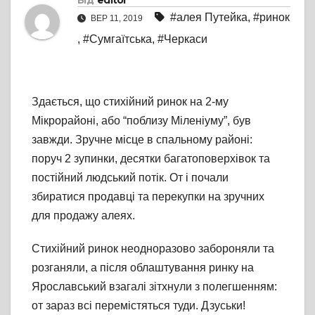
Від
editor
#алея Путейка
,
#ринок
ВЕР 11, 2019
,
#Сумгаїтська
,
#Черкаси
Здається, що стихійний ринок на 2-му
Мікрорайоні, або “поблизу Міленіуму”, був
завжди. Зручне місце в спальному районі:
поруч 2 зупинки, десятки багатоповерхівок та
постійний людський потік. От і почали
збиратися продавці та перекупки на зручних
для продажу алеях.
Стихійний ринок неодноразово забороняли та
розганяли, а після облаштування ринку на
Ярославський взагалі зітхнули з полегшенням:
от зараз всі перемістяться туди. Дзуськи!