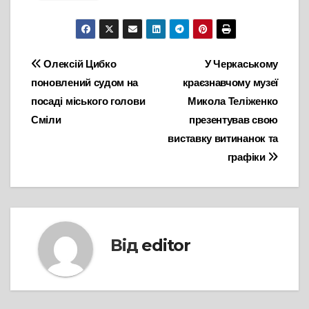
Навігація
Олексій Цибко
У Черкаському
поновлений судом на
краєзнавчому музеї
записів
посаді міського голови
Микола Теліженко
Сміли
презентував свою
виставку витинанок та
графіки
Від
editor