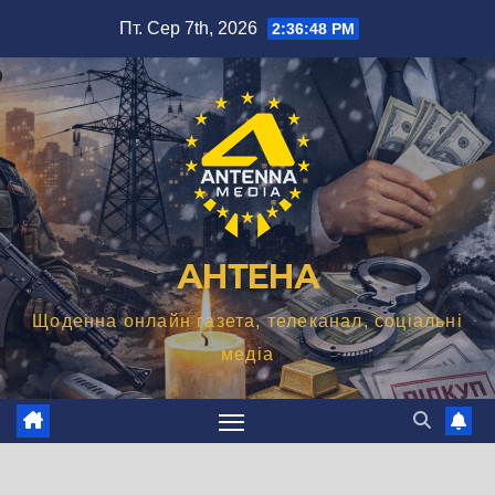
Перейти
Пт. Сер 7th, 2026
2:36:49 PM
до
вмісту
АНТЕНА
Щоденна онлайн газета, телеканал, соціальні
медіа