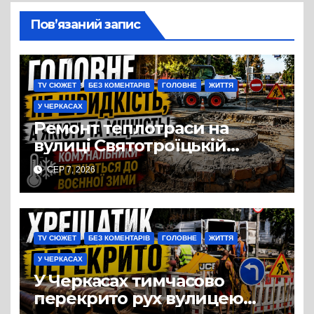
Пов’язаний запис
TV СЮЖЕТ
БЕЗ КОМЕНТАРІВ
ГОЛОВНЕ
ЖИТТЯ
У ЧЕРКАСАХ
Ремонт теплотраси на
вулиці Святотроїцькій
затягнувся порівняно із
СЕР 7, 2026
запланованими термінами.
Вулицю досі не відкрили
для руху
TV СЮЖЕТ
БЕЗ КОМЕНТАРІВ
ГОЛОВНЕ
ЖИТТЯ
У ЧЕРКАСАХ
У Черкасах тимчасово
перекрито рух вулицею