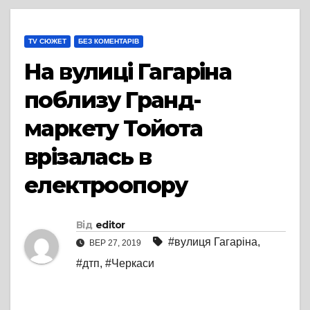
TV СЮЖЕТ
БЕЗ КОМЕНТАРІВ
На вулиці Гагаріна
поблизу Гранд-
маркету Тойота
врізалась в
електроопору
Від
editor
#вулиця Гагаріна
,
ВЕР 27, 2019
#дтп
,
#Черкаси