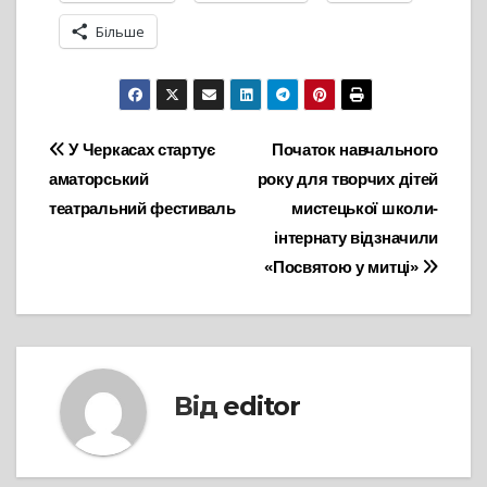
Більше
Навігація
У Черкасах стартує
Початок навчального
аматорський
року для творчих дітей
записів
театральний фестиваль
мистецької школи-
інтернату відзначили
«Посвятою у митці»
Від
editor