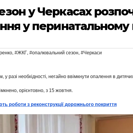
зон у Черкасах розпоч
ння у перинатальному 
ренко
,
#ЖКГ
,
#опалювальний сезон
,
#Черкаси
 у разі необхідності, негайно ввімкнути опалення в дитячи
мкнено, орієнтовно, з 15 жовтня.
ють роботи з реконструкції дорожнього покриття