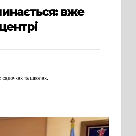
инається: вже
центрі
х садочках та школах.