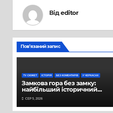
Від
editor
Пов’язаний запис
TV СЮЖЕТ
ІСТОРІЯ
БЕЗ КОМЕНТАРІВ
У ЧЕРКАСАХ
Замкова гора без замку:
найбільший історичний
міф Черкас
СЕР 5, 2026