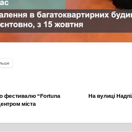
ільше
о фестивалю “Fortuna
На вулиці Надпі
ентром міста