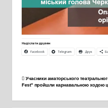
Надіслати друзям
Facebook
Telegram
Друк
Б
Навігація
Учасники аматорського театральног
Fest” пройшли карнавальною ходою ц
записів