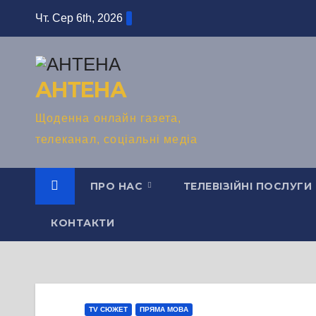
Перейти
Чт. Сер 6th, 2026
до
вмісту
АНТЕНА
Щоденна онлайн газета,
телеканал, соціальні медіа
ПРО НАС
ТЕЛЕВІЗІЙНІ ПОСЛУГИ
КОНТАКТИ
TV СЮЖЕТ
ПРЯМА МОВА