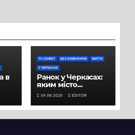
TV СЮЖЕТ
БЕЗ КОМЕНТАРІВ
ЖИТТЯ
У ЧЕРКАСАХ
а в
Ранок у Черкасах:
яким місто
зустрічає новий
04.08.2026
EDITOR
и
день