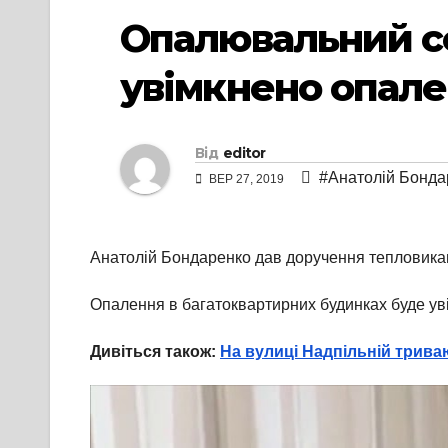
Опалювальний се
увімкнено опале
Від
editor
#Анатолій Бонда
ВЕР 27, 2019
Анатолій Бондаренко дав доручення тепловикам,
Опалення в багатоквартирних будинках буде уві
Дивіться також:
На вулиці Надпільній трива