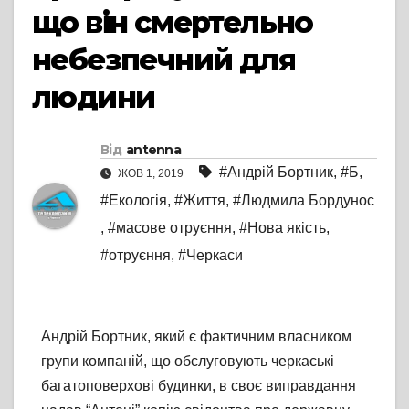
що він смертельно
небезпечний для
людини
Від
antenna
#Андрій Бортник
,
#Б
,
ЖОВ 1, 2019
#Екологія
,
#Життя
,
#Людмила Бордунос
,
#масове отруєння
,
#Нова якість
,
#отруєння
,
#Черкаси
Андрій Бортник, який є фактичним власником
групи компаній, що обслуговують черкаські
багатоповерхові будинки, в своє виправдання