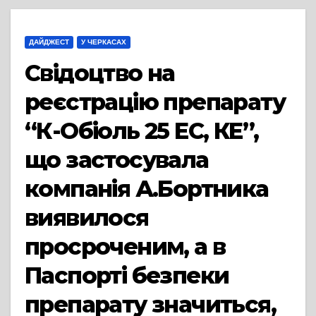
ДАЙДЖЕСТ
У ЧЕРКАСАХ
Свідоцтво на
реєстрацію препарату
“К-Обіоль 25 ЕС, КЕ”,
що застосувала
компанія А.Бортника
виявилося
просроченим, а в
Паспорті безпеки
препарату значиться,