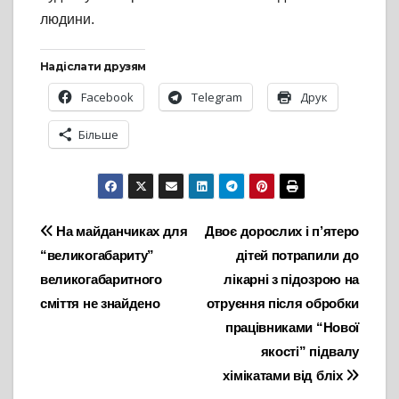
людини.
Надіслати друзям
Facebook
Telegram
Друк
Більше
Навігація
На майданчиках для
Двоє дорослих і п’ятеро
“великогабариту”
дітей потрапили до
записів
великогабаритного
лікарні з підозрою на
сміття не знайдено
отруєння після обробки
працівниками “Нової
якості” підвалу
хімікатами від бліх