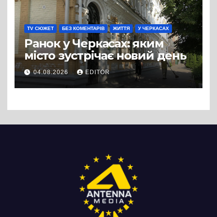
TV СЮЖЕТ
БЕЗ КОМЕНТАРІВ
ЖИТТЯ
У ЧЕРКАСАХ
Ранок у Черкасах: яким
місто зустрічає новий день
04.08.2026
EDITOR