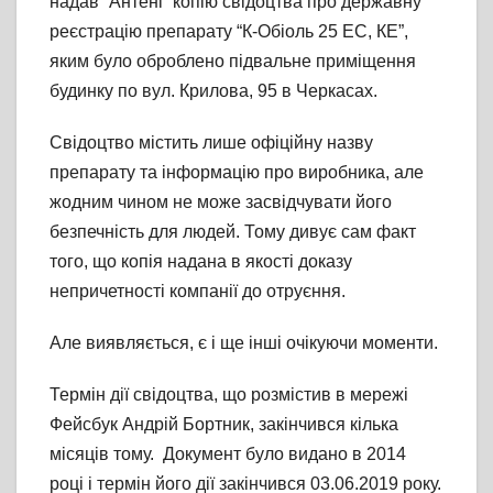
надав “Антені” копію свідоцтва про державну
реєстрацію препарату “К-Обіоль 25 ЕС, КЕ”,
яким було оброблено підвальне приміщення
будинку по вул. Крилова, 95 в Черкасах.
Свідоцтво містить лише офіційну назву
препарату та інформацію про виробника, але
жодним чином не може засвідчувати його
безпечність для людей. Тому дивує сам факт
того, що копія надана в якості доказу
непричетності компанії до отруєння.
Але виявляється, є і ще інші очікуючи моменти.
Термін дії свідоцтва, що розмістив в мережі
Фейсбук Андрій Бортник, закінчився кілька
місяців тому. Документ було видано в 2014
році і термін його дії закінчився 03.06.2019 року.