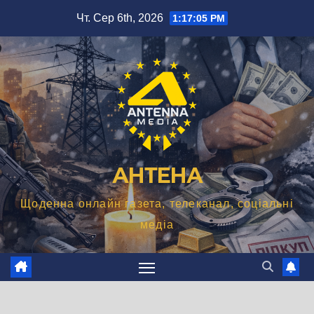
Перейти
Чт. Сер 6th, 2026
1:17:06 PM
до
вмісту
АНТЕНА
Щоденна онлайн газета, телеканал, соціальні
медіа