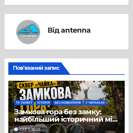
Від
antenna
Пов’язаний запис
TV СЮЖЕТ
ІСТОРІЯ
БЕЗ КОМЕНТАРІВ
У ЧЕРКАСАХ
Замкова гора без замку:
найбільший історичний міф
Черкас
СЕР 5, 2026