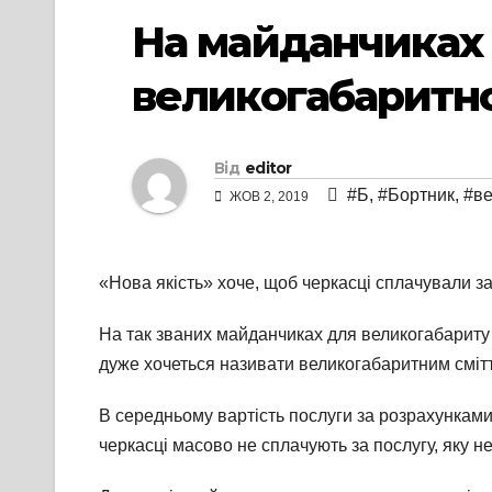
На майданчиках 
великогабаритно
Від
editor
#Б
,
#Бортник
,
#ве
ЖОВ 2, 2019
«Нова якість» хоче, щоб черкасці сплачували за
На так званих майданчиках для великогабариту в
дуже хочеться називати великогабаритним сміт
В середньому вартість послуги за розрахунками
черкасці масово не сплачують за послугу, яку н