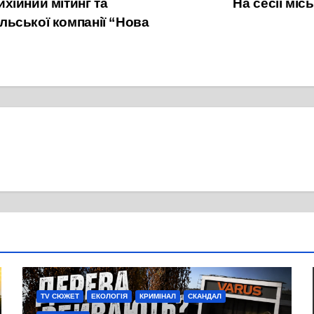
хійний мітинг та
На сесії мі
ьської компанії “Нова
TV СЮЖЕТ
ЕКОЛОГІЯ
КРИМІНАЛ
СКАНДАЛ