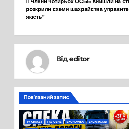
Навігація
Члени чотирьох ОСББ вийшли на сти
розкрили схеми шахрайства управител
записів
якість”
Від
editor
Пов’язаний запис
TV СЮЖЕТ
ГОЛОВНЕ
ЕКОНОМІКА
ЕКСКЛЮЗИВ