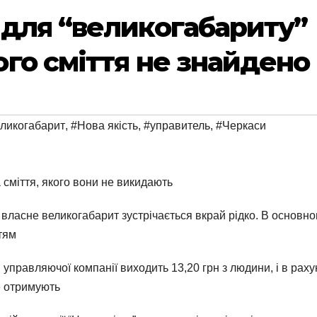
для “великогабариту”
го сміття не знайдено
ликогабарит
,
#Нова якість
,
#управитель
,
#Черкаси
 сміття, якого вони не викидають
ласне великогабарит зустрічається вкрай рідко. В основном
тям
 управляючої компанії виходить 13,20 грн з людини, і в рах
е отримують