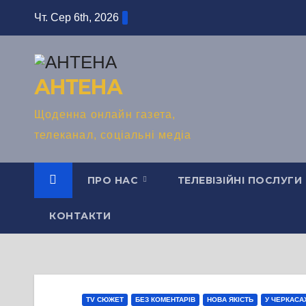
Перейти
Чт. Сер 6th, 2026
до
вмісту
АНТЕНА
Щоденна онлайн газета,
телеканал, соціальні медіа
ПРО НАС
ТЕЛЕВІЗІЙНІ ПОСЛУГИ
КОНТАКТИ
TV СЮЖЕТ
БЕЗ КОМЕНТАРІВ
НОВА ЯКІСТЬ
У ЧЕРКАСА