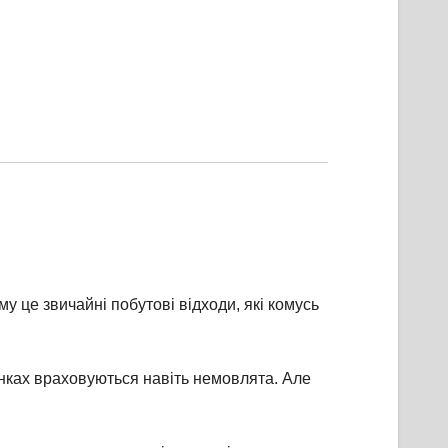
у це звичайні побутові відходи, які комусь
унках враховуються навіть немовлята. Але