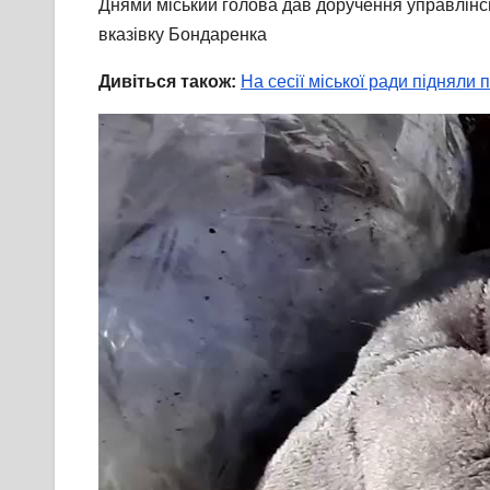
Днями міський голова дав доручення управлінськ
вказівку Бондаренка
Дивіться також:
На сесії міської ради підняли