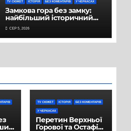
TV СЮЖЕТ
ІСТОРІЯ
БЕЗ КОМЕНТАРІВ
У ЧЕРКАСАХ
Замкова гора без замку:
найбільший історичний
міф Черкас
СЕР 5, 2026
НТАРІВ
TV СЮЖЕТ
ІСТОРІЯ
БЕЗ КОМЕНТАРІВ
У ЧЕРКАСАХ
ез
Перетин Верхньої
ьший
Горової та Остафія