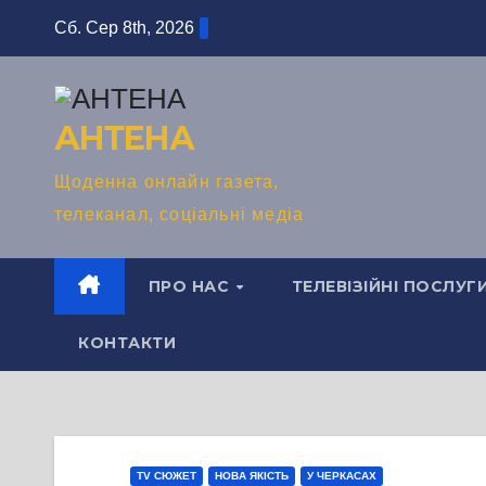
Перейти
Сб. Сер 8th, 2026
до
вмісту
АНТЕНА
Щоденна онлайн газета,
телеканал, соціальні медіа
ПРО НАС
ТЕЛЕВІЗІЙНІ ПОСЛУГ
КОНТАКТИ
TV СЮЖЕТ
НОВА ЯКІСТЬ
У ЧЕРКАСАХ