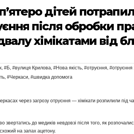
п’ятеро дітей потрапил
уєння після обробки п
двалу хімікатами від бл
к
,
#Б
,
#вулиця Крилова
,
#Нова якість
,
#отруєння
,
#отруєння 
ть
,
#Черкаси
,
#швидка допомога
ркасах через загрозу отруєння — хімікати розпилили під ча
 звертатись до медиків невдовзі після того, як розпочалися
схожий на запах ацетону.