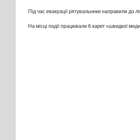
Під час евакуації рятувальники направили до лік
На місці події працювали 6 карет «швидкої мед