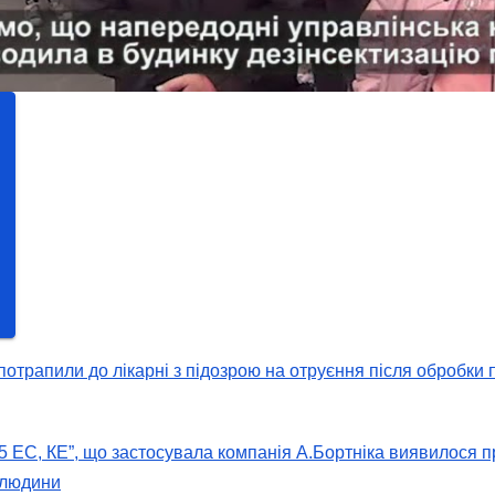
 потрапили до лікарні з підозрою на отруєння після обробки 
5 ЕС, КЕ”, що застосувала компанія А.Бортніка виявилося 
 людини