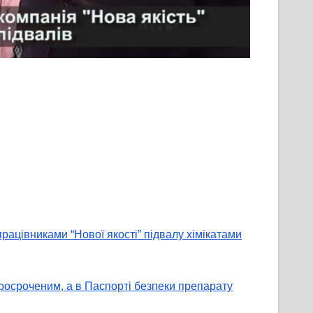
працівниками “Нової якості” підвалу хімікатами
просроченим, а в Паспорті безпеки препарату