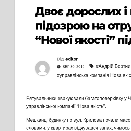
Двоє дорослих і 
підозрою на отр
“Нової якості” пі
Від
editor
#Андрій Бортни
ВЕР 30, 2019
#управлінська компанія Нова якіс
Рятувальники евакуювали багатоповерхівку у Че
управлінської компанії “Нова якість”.
Мешканці будинку по вул. Крилова почали масово
словами, у квартирах відчувався запах, чимось 