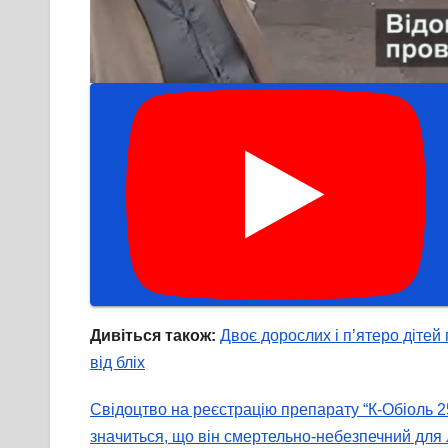
Дивіться також:
Двоє дорослих і п’ятеро дітей
від бліх
Свідоцтво на реєстрацію препарату “К-Обіоль 2
значиться, що він смертельно-небезпечний для