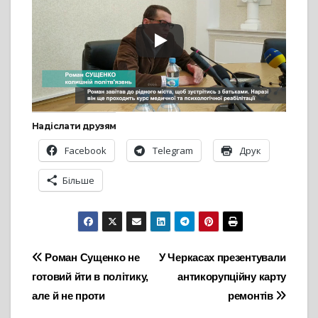
Надіслати друзям
Facebook
Telegram
Друк
Більше
Навігація
Роман Сущенко не
У Черкасах презентували
готовий йти в політику,
антикорупційну карту
записів
але й не проти
ремонтів