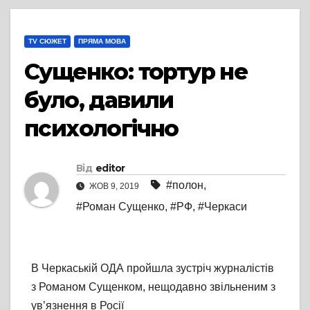
TV СЮЖЕТ
ПРЯМА МОВА
Сущенко: тортур не
було, давили
психологічно
Від
editor
#полон
,
ЖОВ 9, 2019
#Роман Сущенко
,
#РФ
,
#Черкаси
В Черкаській ОДА пройшла зустріч журналістів
з Романом Сущенком, нещодавно звільненим з
ув’язнення в Росії