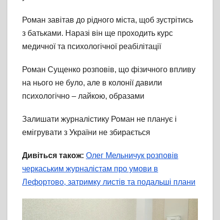
Роман завітав до рідного міста, щоб зустрітись
з батьками. Наразі він ще проходить курс
медичної та психологічної реабілітації
Роман Сущенко розповів, що фізичного впливу
на нього не було, але в колонії давили
психологічно – лайкою, образами
Залишати журналістику Роман не планує і
емігрувати з України не збирається
Дивіться також:
Олег Мельничук розповів
черкаським журналістам про умови в
Лефортово, затримку листів та подальші плани