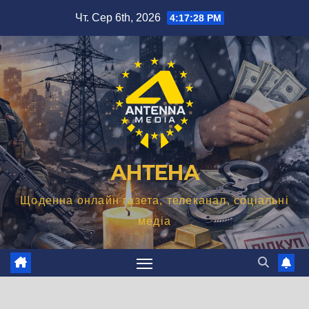
Перейти
Чт. Сер 6th, 2026
4:17:29 PM
до
вмісту
АНТЕНА
Щоденна онлайн газета, телеканал, соціальні
медіа