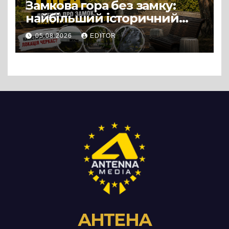
Замкова гора без замку:
найбільший історичний
міф Черкас
05.08.2026
EDITOR
АНТЕНА