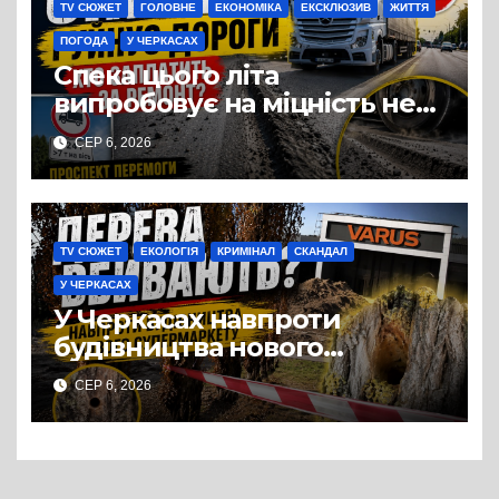
TV СЮЖЕТ
ГОЛОВНЕ
ЕКОНОМІКА
ЕКСКЛЮЗИВ
ЖИТТЯ
ПОГОДА
У ЧЕРКАСАХ
Спека цього літа
випробовує на міцність не
лише людей, а й дороги
СЕР 6, 2026
Черкас
TV СЮЖЕТ
ЕКОЛОГІЯ
КРИМІНАЛ
СКАНДАЛ
У ЧЕРКАСАХ
У Черкасах навпроти
будівництва нового
супермаркету VARUS на
СЕР 6, 2026
проспекті Перемоги всохли
дерева. І це навряд чи
можна назвати
випадковістю