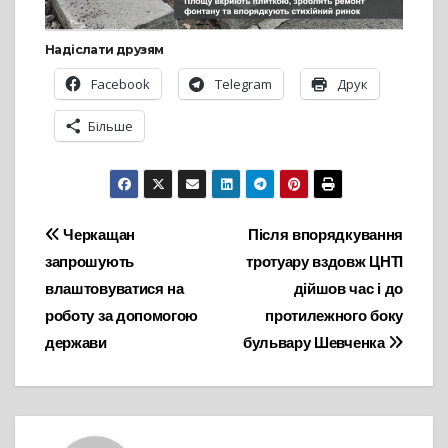
Надіслати друзям
Facebook
Telegram
Друк
Більше
Навігація
Черкащан
Після впорядкування
запрошують
тротуару вздовж ЦНТІ
записів
влаштовуватися на
дійшов час і до
роботу за допомогою
протилежного боку
держави
бульвару Шевченка