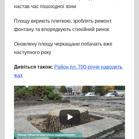
настав час пішохідної зони
Площу вкриють плиткою, зроблять ремонт
фонтану та впорядкують стихійний ринок
Оновлену площу черкащани побачать вже
наступного року
Дивіться також:
Район пл. 700-річчя наводить
жах