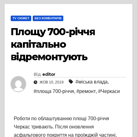
TV СЮЖЕТ
БЕЗ КОМЕНТАРІВ
Площу 700-річчя
капітально
відремонтують
Від
editor
#міська влада
,
ЖОВ 10, 2019
#площа 700-річчя
,
#ремонт
,
#Черкаси
Роботи по облаштуванню площі 700-річчя
Черкас тривають. Після оновлення
асфальтового покриття на проїжджій частині,