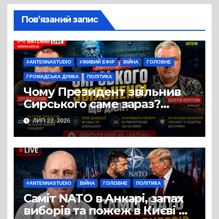
Пов’язаний запис
#ANTENNASTUDIO
#ЖИВИЙ ЕФІР
ВІЙНА
ГОЛОВНЕ
ГРОМАДСЬКА ДУМКА
ПОЛІТИКА
Чому Президент звільнив
Сирського саме зараз?
Розбір у студії «Антени» з
ЛИП 22, 2026
політичним експертом
Сергієм Пасічником
#ANTENNASTUDIO
ВІЙНА
ГОЛОВНЕ
ПОЛІТИКА
Саміт NATO в Анкарі, запах
виборів та пожеж в Києві —