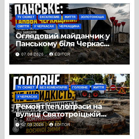
TV СЮЖЕТ
ЕКСКЛЮЗИВ
ЖИТТЯ
ЗОЛОТОНОША
СМІТТЯ
У ЧЕРКАСАХ
ЧЕРКАЩИНА
Оглядовий майданчик у
Панському біля Черкас
перетворився на занедбане
07.08.2026
EDITOR
сміттєзвалище
TV СЮЖЕТ
БЕЗ КОМЕНТАРІВ
ГОЛОВНЕ
ЖИТТЯ
У ЧЕРКАСАХ
Ремонт теплотраси на
вулиці Святотроїцькій
затягнувся порівняно із
07.08.2026
EDITOR
запланованими термінами.
Вулицю досі не відкрили