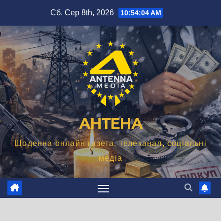
Перейти
Сб. Сер 8th, 2026
10:54:05 AM
до
вмісту
АНТЕНА
Щоденна онлайн газета, телеканал, соціальні
медіа