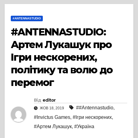
#ANTENNASTUDIO
#ANTENNASTUDIO:
Артем Лукашук про
Ігри нескорених,
політику та волю до
перемог
Від
editor
##Antennastudio
,
ЖОВ 18, 2019
#Invictus Games
,
#Ігри нескорених
,
#Артем Лукашук
,
#Україна