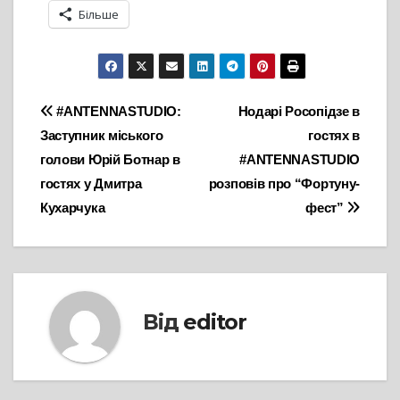
Більше
Навігація
#ANTENNASTUDIO:
Нодарі Росопідзе в
Заступник міського
гостях в
записів
голови Юрій Ботнар в
#ANTENNASTUDIO
гостях у Дмитра
розповів про “Фортуну-
Кухарчука
фест”
Від
editor