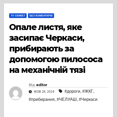
TV СЮЖЕТ
БЕЗ КОМЕНТАРІВ
Опале листя, яке
засипає Черкаси,
прибирають за
допомогою пилососа
на механічній тязі
Від
editor
#дороги
,
#ЖКГ
,
ЖОВ 28, 2019
#прибирання
,
#ЧЕЛУАШ
,
#Черкаси