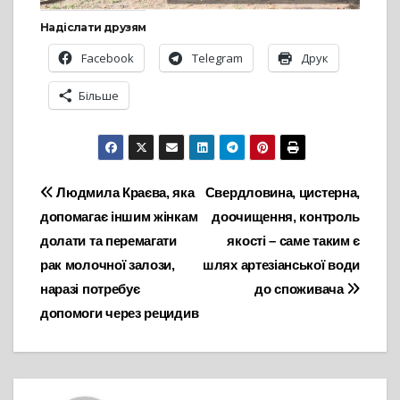
Надіслати друзям
Facebook
Telegram
Друк
Більше
Навігація
Людмила Краєва, яка
Свердловина, цистерна,
допомагає іншим жінкам
доочищення, контроль
записів
долати та перемагати
якості – саме таким є
рак молочної залози,
шлях артезіанської води
наразі потребує
до споживача
допомоги через рецидив