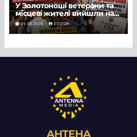
У Золотоноші ветерани та
місцеві жителі вийшли на
протест до стін
06.08.2026
EDITOR
підприємства ТОВ «Омега
Три», що займається
виробництвом м’яса птиці
АНТЕНА