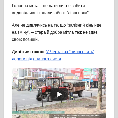
Головна мета – не дати листю забити
водовідливні канали, або ж “лівньовки”.
Але не дивлячись на те, що “залізний кінь йде
на зміну”, – стара й добра мітла теж не здає
своїх позицій.
Дивіться також:
У Черкасах “пилососять”
дороги від опалого листя