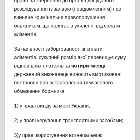
право на звернення до органів досудового
розслідування із заявою (повідомленням) про
вчинене кримінальне правопорушення
боржником, що полягає в ухиленні від сплати
аліментів.
За наявності заборгованості зі сплати
аліментів, сукупний розмір якої перевищує суму
відповідних платежів за
чотири місяці
,
державний виконавець виносить вмотивовані
постанови про встановлення тимчасового
обмеження боржника:
1) у праві виїзду за межі України;
2) у праві керування транспортними засобами;
3)у праві користування вогнепальною