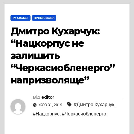
TV СЮЖЕТ
ПРЯМА МОВА
Дмитро Кухарчук:
“Нацкорпус не
залишить
“Черкасиобленерго”
напризволяще”
Від
editor
#Дмитро Кухарчук
,
ЖОВ 31, 2019
#Нацкорпус
,
#Черкасиобленерго