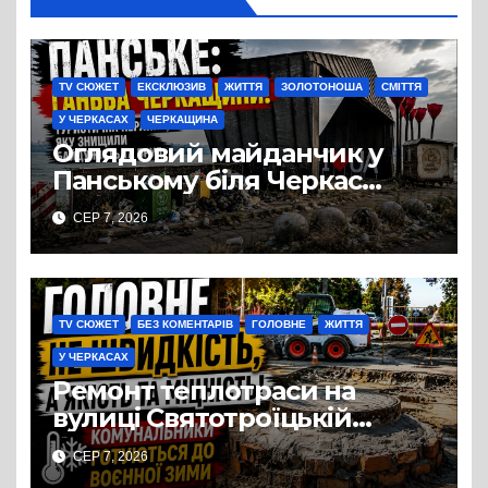
TV СЮЖЕТ
ЕКСКЛЮЗИВ
ЖИТТЯ
ЗОЛОТОНОША
СМІТТЯ
У ЧЕРКАСАХ
ЧЕРКАЩИНА
Оглядовий майданчик у
Панському біля Черкас
перетворився на занедбане
СЕР 7, 2026
сміттєзвалище
TV СЮЖЕТ
БЕЗ КОМЕНТАРІВ
ГОЛОВНЕ
ЖИТТЯ
У ЧЕРКАСАХ
Ремонт теплотраси на
вулиці Святотроїцькій
затягнувся порівняно із
СЕР 7, 2026
запланованими термінами.