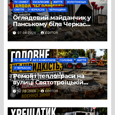
TV СЮЖЕТ
ЕКСКЛЮЗИВ
ЖИТТЯ
ЗОЛОТОНОША
СМІТТЯ
У ЧЕРКАСАХ
ЧЕРКАЩИНА
Оглядовий майданчик у
Панському біля Черкас
перетворився на занедбане
07.08.2026
EDITOR
сміттєзвалище
TV СЮЖЕТ
БЕЗ КОМЕНТАРІВ
ГОЛОВНЕ
ЖИТТЯ
У ЧЕРКАСАХ
Ремонт теплотраси на
вулиці Святотроїцькій
затягнувся порівняно із
07.08.2026
EDITOR
запланованими термінами.
Вулицю досі не відкрили
для руху