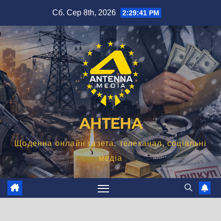
Перейти
Сб. Сер 8th, 2026
2:29:42 PM
до
вмісту
АНТЕНА
Щоденна онлайн газета, телеканал, соціальні
медіа