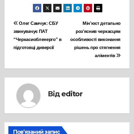
Навігація
Олег Самчук: СБУ
Мін’юст детально
звинувачує ПАТ
роз’яснив черкасцям
записів
“Черкасиобленерго” в
особливості виконання
підготовці диверсії
рішень про стягнення
аліментів
Від
editor
Пов’язаний запис