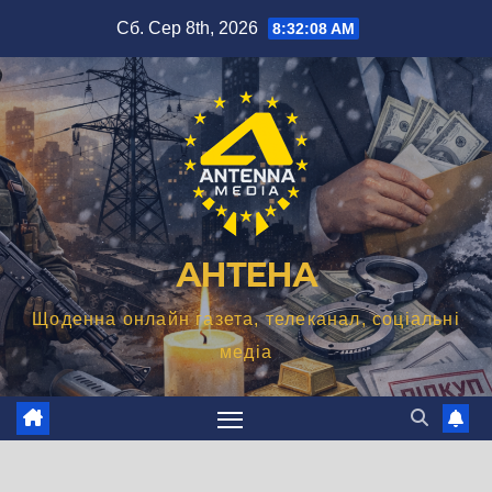
Перейти
Сб. Сер 8th, 2026
8:32:09 AM
до
вмісту
АНТЕНА
Щоденна онлайн газета, телеканал, соціальні
медіа