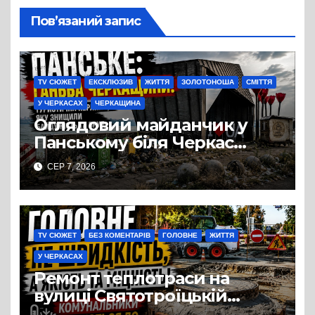
Пов’язаний запис
TV СЮЖЕТ
ЕКСКЛЮЗИВ
ЖИТТЯ
ЗОЛОТОНОША
СМІТТЯ
У ЧЕРКАСАХ
ЧЕРКАЩИНА
Оглядовий майданчик у
Панському біля Черкас
перетворився на занедбане
СЕР 7, 2026
сміттєзвалище
TV СЮЖЕТ
БЕЗ КОМЕНТАРІВ
ГОЛОВНЕ
ЖИТТЯ
У ЧЕРКАСАХ
Ремонт теплотраси на
вулиці Святотроїцькій
затягнувся порівняно із