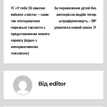
Навігація
«У тебе 15 хвилин
За перевезення дітей без
виїхати з міста» – саме
автокрісла водіїв тепер
записів
так спілкувалися
штрафуватимуть – ВР
черкаські таксисти з
ухвалила новий закон
представником нового
сервісу (відео з
ненормативною
лексикою)
Від
editor