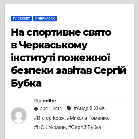
TV СЮЖЕТ
У ЧЕРКАСАХ
На спортивне свято
в Черкаському
інституті пожежної
безпеки завітав Сергій
Бубка
Від
editor
#Андрій Xіміч
,
ЛИС 1, 2019
#Віктор Корж
,
#Микола Томенко
,
#НОК України
,
#Сергій Бубка