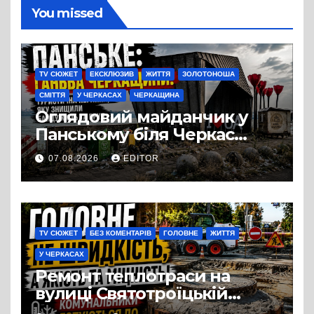
You missed
TV СЮЖЕТ
ЕКСКЛЮЗИВ
ЖИТТЯ
ЗОЛОТОНОША
СМІТТЯ
У ЧЕРКАСАХ
ЧЕРКАЩИНА
Оглядовий майданчик у
Панському біля Черкас
перетворився на занедбане
07.08.2026
EDITOR
сміттєзвалище
TV СЮЖЕТ
БЕЗ КОМЕНТАРІВ
ГОЛОВНЕ
ЖИТТЯ
У ЧЕРКАСАХ
Ремонт теплотраси на
вулиці Святотроїцькій
затягнувся порівняно із