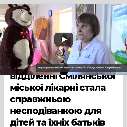
TV СЮЖЕТ
СМІЛА
Арт-терапія для
маленьких пацієнтів:
поява ростових
ляльок у дитячому
відділенні Смілянської
міської лікарні стала
справжньою
несподіванкою для
дітей та їхніх батьків