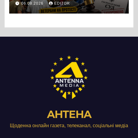
протест до стін
06.08.2026
EDITOR
підприємства ТОВ «Омега
Три», що займається
виробництвом м’яса птиці
АНТЕНА
Щоденна онлайн газета, телеканал, соціальні медіа