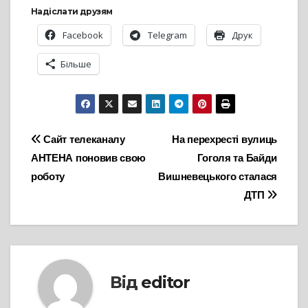
Надіслати друзям
Facebook
Telegram
Друк
Більше
Навігація
Сайт телеканалу
На перехресті вулиць
АНТЕНА поновив свою
Гоголя та Байди
записів
роботу
Вишневецького сталася
ДТП
Від
editor