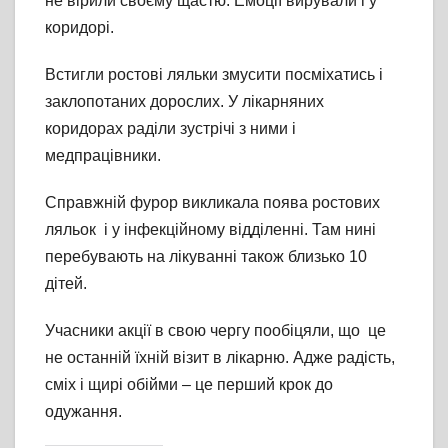
не вірили своєму щастю. Емоції вирували і у
коридорі.
Встигли ростові ляльки змусити посміхатись і
заклопотаних дорослих. У лікарняних
коридорах раділи зустрічі з ними і
медпрацівники.
Справжній фурор викликала поява ростових
ляльок і у інфекційному відділенні. Там нині
перебувають на лікуванні також близько 10
дітей.
Учасники акції в свою чергу пообіцяли, що це
не останній їхній візит в лікарню. Адже радість,
сміх і щирі обійми – це перший крок до
одужання.