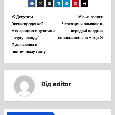
Навігація
Депутати
Міські голови
Звенигородської
Черкащини вимагають
записів
міськради звинуватили
передачі владних
“слугу народу”
повноважень на місця
Пушкаренка в
політичному тиску
Від
editor