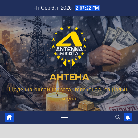
Перейти
Чт. Сер 6th, 2026
2:07:24 PM
до
вмісту
АНТЕНА
Щоденна онлайн газета, телеканал, соціальні
медіа