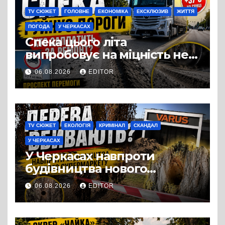
TV СЮЖЕТ
ГОЛОВНЕ
ЕКОНОМІКА
ЕКСКЛЮЗИВ
ЖИТТЯ
ПОГОДА
У ЧЕРКАСАХ
Спека цього літа
випробовує на міцність не
лише людей, а й дороги
06.08.2026
EDITOR
Черкас
TV СЮЖЕТ
ЕКОЛОГІЯ
КРИМІНАЛ
СКАНДАЛ
У ЧЕРКАСАХ
У Черкасах навпроти
будівництва нового
супермаркету VARUS на
06.08.2026
EDITOR
проспекті Перемоги всохли
дерева. І це навряд чи
можна назвати