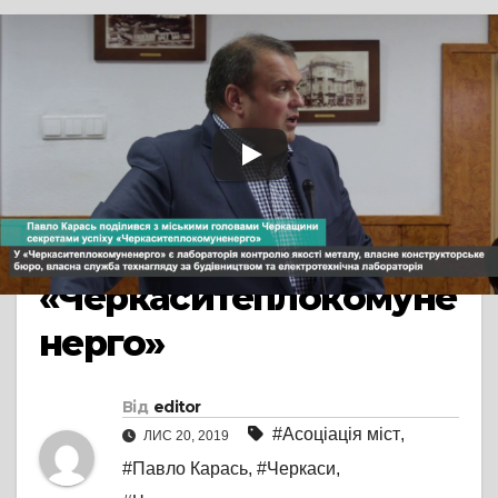
TV СЮЖЕТ
ПРЯМА МОВА
Павло Карась
поділився з міськими
головами Черкащини
секретами успіху
«Черкаситеплокомуне
нерго»
Від
editor
#Асоціація міст
,
ЛИС 20, 2019
#Павло Карась
,
#Черкаси
,