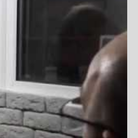
ську революцію?
ової програми телеканалу Антена.
еря та Олег Бурячок поспілкувалися про
еранів та військових від нової влади