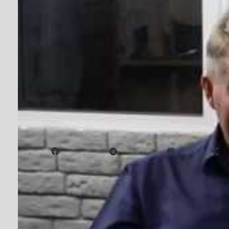
P.S.: Чи перерос
Від
antenna
##PS
,
#P.S.
,
#Оле
ЛИС 29, 2019
Віктор Борисов та Олег Бурячок з’ясовували фо
Надіслати друзям
Facebook
Telegram
Друк
Б
Навігація
#POSTSCRIPTUM: Уряд оголосив вій
самоврядуванню для того, щоб привес