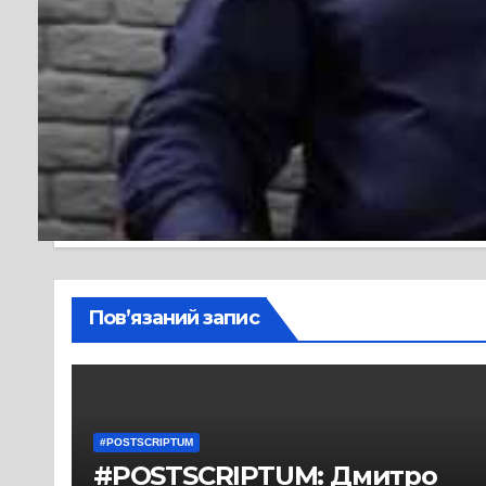
записів
обличчя”?
Від
antenna
Пов’язаний запис
#POSTSCRIPTUM
#POSTSCRIPTUM: Дмитро