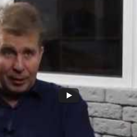
туть протести в україн
г Бурячок
рмулу революційної ситуації та цитували класиків в ефірі н
ільше
ну місцевому
P.S. Сергій Луг
ти до влади “нові
нововведення для вет