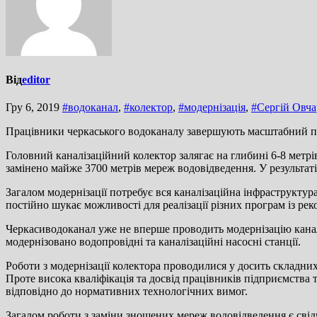
Від
editor
Гру 6, 2019
#водоканал
,
#колектор
,
#модернізація
,
#Сергій Овча
Працівники черкаського водоканалу завершують масштабний прое
Головний каналізаційний колектор залягає на глибині 6-8 метрі
замінено майже 3700 метрів мереж водовідведення. У результаті
Загалом модернізації потребує вся каналізаційна інфраструктур
постійно шукає можливості для реалізації різних програм із ре
Черкасиводоканал уже не вперше проводить модернізацію каналі
модернізовано водопровідні та каналізаційні насосні станції.
Роботи з модернізації колектора проводилися у досить складни
Проте висока кваліфікація та досвід працівників підприємства т
відповідно до нормативних технологічних вимог.
Загалом роботи з заміни зношених мереж водовідведення є свід