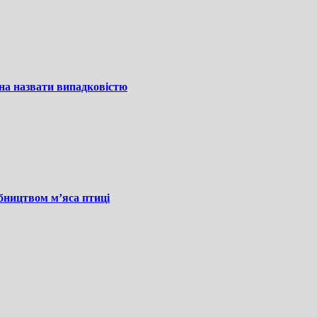
на назвати випадковістю
бництвом м’яса птиці