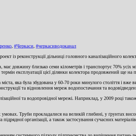
ренко
,
#Черкаси
,
#черкасиводоканал
кт із реконструкції дільниці головного каналізаційного колект
в, має довжину близько семи кілометрів і транспортує 70% усіх м
 термін експлуатації цієї ділянки колектора продовжений ще на п
а міста, яка була збудована у 60-70 роки минулого століття і вж
конструкції та відновлення мереж водопостачання та водовідведен
заційної та водопровідної мережі. Наприклад, у 2009 році тако
х умовах. Труби прокладалися на великій глибині, у ґрунтах вис
а підрядної організації, а також застосування сучасних матеріалі
ченням системного підходу підприємства до вирішення питань ро