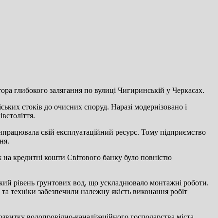
ора глибокого залягання по вулиці Чигиринській у Черкасах.
іських стоків до очисних споруд. Наразі модернізовано і
івстоліття.
е випрацювала свій експлуатаційний ресурс. Тому підприємство
ня.
ж на кредитні кошти Світового банку було повністю
окий рівень ґрунтових вод, що ускладнювало монтажні роботи.
в та техніки забезпечили належну якість виконання робіт
звитку водопровідно-каналізаційного господарства міста.