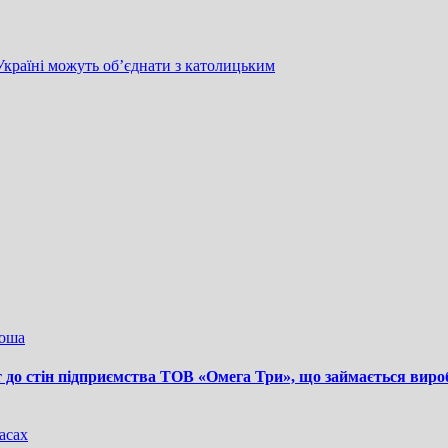
Україні можуть об’єднати з католицьким
ноша
т до стін підприємства ТОВ «Омега Три», що займається виро
асах