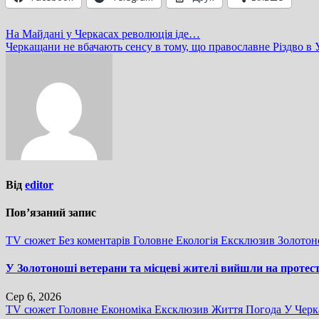
Навігація
На Майдані у Черкасах революція іде…
Черкащани не вбачають сенсу в тому, що православне Різдво в 
записів
Від
editor
Пов’язаний запис
TV сюжет
Без коментарів
Головне
Екологія
Ексклюзив
Золото
У Золотоноші ветерани та місцеві жителі вийшли на протес
Сер 6, 2026
TV сюжет
Головне
Економіка
Ексклюзив
Життя
Погода
У Черк