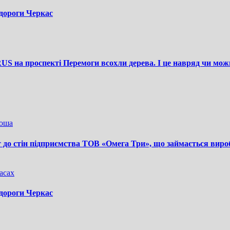
 дороги Черкас
S на проспекті Перемоги всохли дерева. І це навряд чи мож
ноша
т до стін підприємства ТОВ «Омега Три», що займається виро
асах
 дороги Черкас