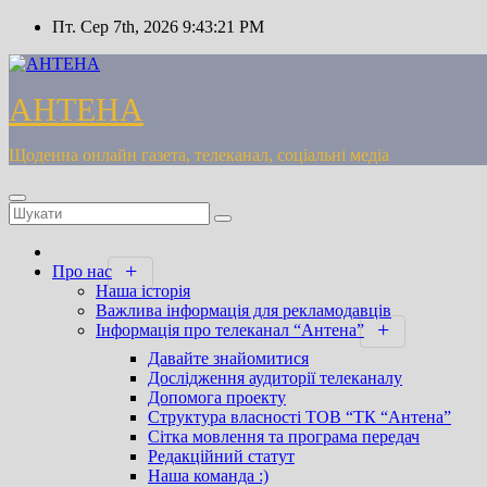
Перейти
Пт. Сер 7th, 2026
9:43:22 PM
до
вмісту
АНТЕНА
Щоденна онлайн газета, телеканал, соціальні медіа
Про нас
Наша історія
Важлива інформація для рекламодавців
Інформація про телеканал “Антена”
Давайте знайомитися
Дослідження аудиторії телеканалу
Допомога проекту
Cтруктура власності ТОВ “ТК “Антена”
Сітка мовлення та програма передач
Редакційний статут
Наша команда :)