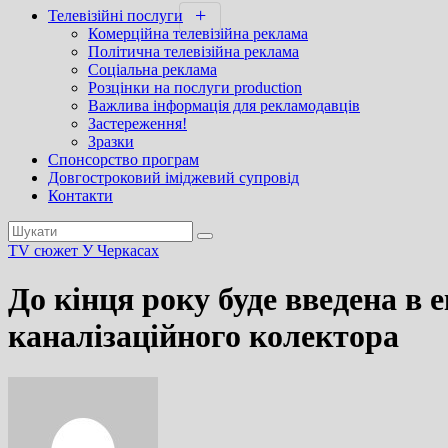
Телевізійні послуги
Комерційна телевізійна реклама
Політична телевізійна реклама
Соціальна реклама
Розцінки на послуги production
Важлива інформація для рекламодавців
Застереження!
Зразки
Спонсорство програм
Довгостроковий іміджевий супровід
Контакти
TV сюжет
У Черкасах
До кінця року буде введена в
каналізаційного колектора