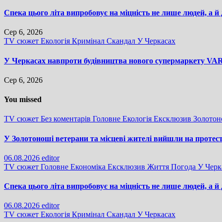
Спека цього літа випробовує на міцність не лише людей, а й
Сер 6, 2026
TV сюжет
Екологія
Кримінал
Скандал
У Черкасах
У Черкасах навпроти будівництва нового супермаркету VARU
Сер 6, 2026
You missed
TV сюжет
Без коментарів
Головне
Екологія
Ексклюзив
Золото
У Золотоноші ветерани та місцеві жителі вийшли на протес
06.08.2026
editor
TV сюжет
Головне
Економіка
Ексклюзив
Життя
Погода
У Черк
Спека цього літа випробовує на міцність не лише людей, а й
06.08.2026
editor
TV сюжет
Екологія
Кримінал
Скандал
У Черкасах