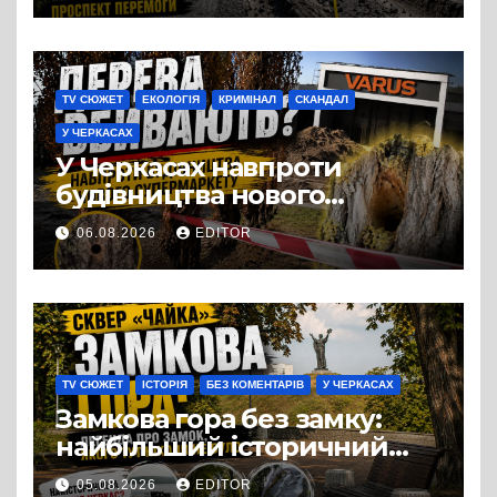
TV СЮЖЕТ
ЕКОЛОГІЯ
КРИМІНАЛ
СКАНДАЛ
У ЧЕРКАСАХ
У Черкасах навпроти
будівництва нового
супермаркету VARUS на
06.08.2026
EDITOR
проспекті Перемоги всохли
дерева. І це навряд чи
можна назвати
випадковістю
TV СЮЖЕТ
ІСТОРІЯ
БЕЗ КОМЕНТАРІВ
У ЧЕРКАСАХ
Замкова гора без замку:
найбільший історичний
міф Черкас
05.08.2026
EDITOR