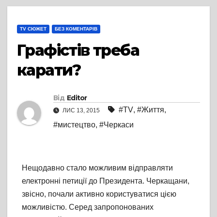
TV СЮЖЕТ
БЕЗ КОМЕНТАРІВ
Графістів треба
карати?
Від
Editor
#TV
,
#Життя
,
ЛИС 13, 2015
#мистецтво
,
#Черкаси
Нещодавно стало можливим відправляти
електронні петиції до Президента. Черкащани,
звісно, почали активно користуватися цією
можливістю. Серед запропонованих