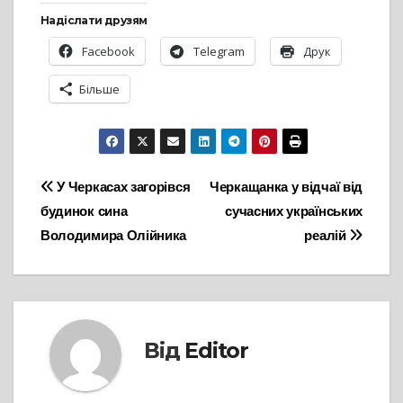
Надіслати друзям
Facebook
Telegram
Друк
Більше
Навігація
У Черкасах загорівся
Черкащанка у відчаї від
будинок сина
сучасних українських
записів
Володимира Олійника
реалій
Від
Editor