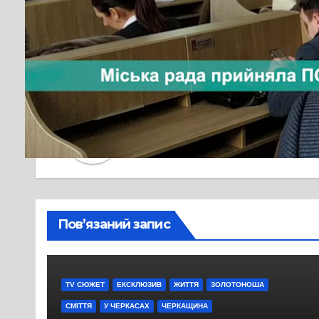
Навігація
Пам’ять жива. Сміляни вшанували па
записів
Від
editor
Пов’язаний запис
TV СЮЖЕТ
ЕКСКЛЮЗИВ
ЖИТТЯ
ЗОЛОТОНОША
СМІТТЯ
У ЧЕРКАСАХ
ЧЕРКАЩИНА