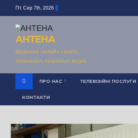
Перейти
Пт. Сер 7th, 2026
до
вмісту
АНТЕНА
Щоденна онлайн газета,
телеканал, соціальні медіа
ПРО НАС
ТЕЛЕВІЗІЙНІ ПОСЛУГИ
КОНТАКТИ
TV СЮЖЕТ
БЕЗ КОМЕНТАРІВ