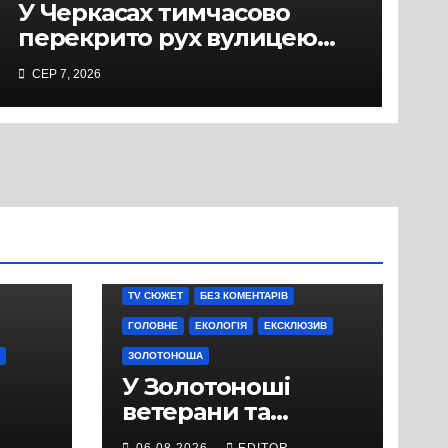
У Черкасах тимчасово
перекрито рух вулицею
Хрещатик на перехресті з
СЕР 7, 2026
Грушевського через
ремонт тепломережі
TV СЮЖЕТ
БЕЗ КОМЕНТАРІВ
ГОЛОВНЕ
ЕКОЛОГІЯ
ЕКСКЛЮЗИВ
ЗОЛОТОНОША
У Золотоноші
ветерани та
місцеві жителі