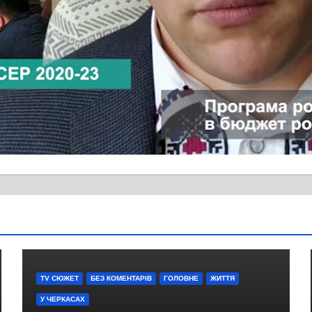
м’ять жертв Голокосту
TV СЮЖЕТ
БЕЗ КОМЕНТАРІВ
ГОЛОВНЕ
ЖИТТЯ
У ЧЕРКАСАХ