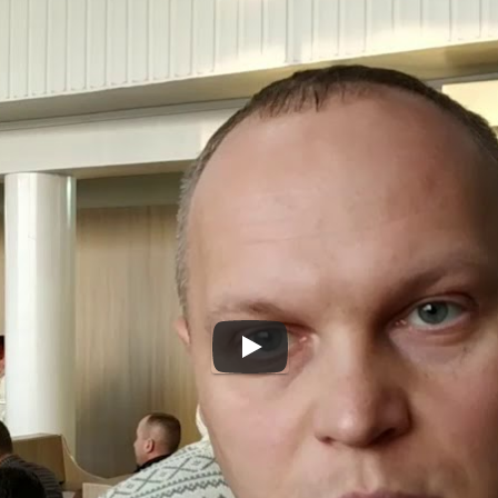
дили бюджет розвитку 
 бюджету на 2020 рік
ренко
,
#бюджет
,
#детутати
,
#міська рада
,
#ПСЕР
,
#Черкаси
іально-економічного і культурного розвитку міста Черкаси н
ались максимально збалансувати потреби міста.
е