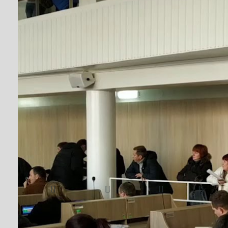
Депутати затвер
внесли зміни до
Від
editor
#Анатолій Бонда
СІЧ 27, 2020
На сесії міської ради було прийнято проєкт соц
голови Анатолія Бондаренка – в бюджеті намаг
Надіслати друзям
Facebook
Telegram
Друк
Більш