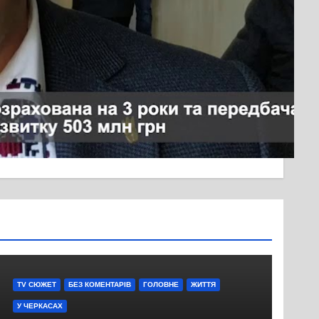
У Черкасах горів меблевий цех
TV СЮЖЕТ
БЕЗ КОМЕНТАРІВ
ГОЛОВНЕ
ЖИТТЯ
У ЧЕРКАСАХ