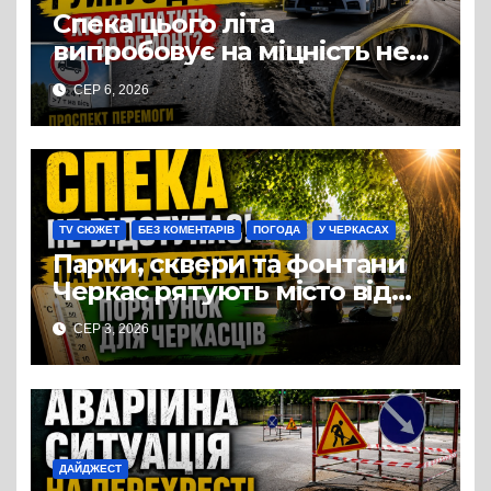
Спека цього літа
випробовує на міцність не
лише людей, а й дороги
СЕР 6, 2026
Черкас
TV СЮЖЕТ
БЕЗ КОМЕНТАРІВ
ПОГОДА
У ЧЕРКАСАХ
Парки, сквери та фонтани
Черкас рятують місто від
пекельної серпневої спеки
СЕР 3, 2026
ДАЙДЖЕСТ