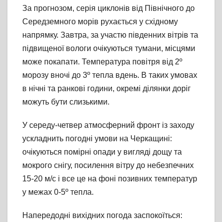
За прогнозом, серія циклонів від Північного до
Середземного морів рухається у східному
напрямку. Завтра, за участю південних вітрів та
підвищеної вологи очікуються тумани, місцями
може покапати. Температура повітря від 2º
морозу вночі до 3º тепла вдень. В таких умовах
в нічні та ранкові години, окремі ділянки доріг
можуть бути слизькими.
У середу-четвер атмосферний фронт із заходу
ускладнить погодні умови на Черкащині:
очікуються помірні опади у вигляді дощу та
мокрого снігу, посилення вітру до небезпечних
15-20 м/с і все це на фоні позивних температур
у межах 0-5º тепла.
Напередодні вихідних погода заспокоїться: