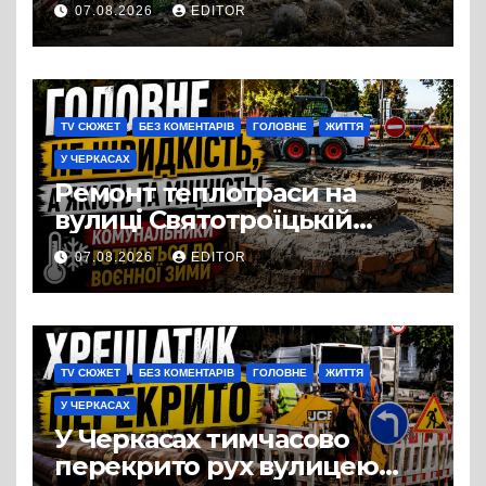
перетворився на занедбане
07.08.2026
EDITOR
сміттєзвалище
TV СЮЖЕТ
БЕЗ КОМЕНТАРІВ
ГОЛОВНЕ
ЖИТТЯ
У ЧЕРКАСАХ
Ремонт теплотраси на
вулиці Святотроїцькій
затягнувся порівняно із
07.08.2026
EDITOR
запланованими термінами.
Вулицю досі не відкрили
для руху
TV СЮЖЕТ
БЕЗ КОМЕНТАРІВ
ГОЛОВНЕ
ЖИТТЯ
У ЧЕРКАСАХ
У Черкасах тимчасово
перекрито рух вулицею