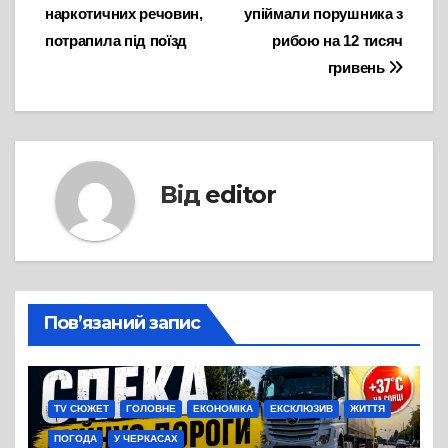
записів
наркотичних речовин,
упіймали порушника з
потрапила під поїзд
рибою на 12 тисяч
гривень
Від
editor
Пов’язаний запис
TV СЮЖЕТ
ГОЛОВНЕ
ЕКОНОМІКА
ЕКСКЛЮЗИВ
ЖИТТЯ
ПОГОДА
У ЧЕРКАСАХ