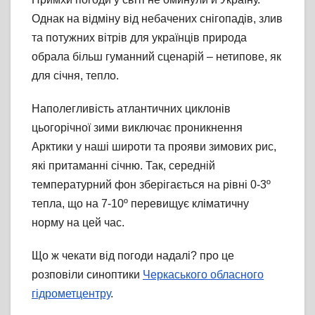
Однак на відміну від небачених снігопадів, злив
та потужних вітрів для українців природа
обрала більш гуманний сценарій – нетипове, як
для січня, тепло.
Наполегливість атлантичних циклонів
цьогорічної зими виключає проникнення
Арктики у наші широти та прояви зимових рис,
які притаманні січню. Так, середній
температурний фон зберігається на рівні 0-3º
тепла, що на 7-10º перевищує кліматичну
норму на цей час.
Що ж чекати від погоди надалі? про це
розповіли синоптики
Черкаського обласного
гідрометцентру
.