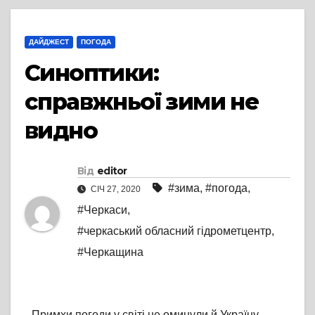
ДАЙДЖЕСТ
ПОГОДА
Синоптики:
справжньої зими не
видно
Від
editor
#зима
,
#погода
,
СІЧ 27, 2020
#Черкаси
,
#черкаський обласний гідрометцентр
,
#Черкащина
Примхи погоди у світі не оминули й Україну.