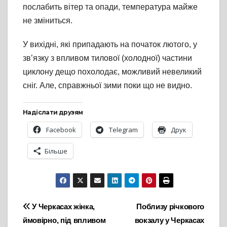
послабить вітер та опади, температура майже
не зміниться.
У вихідні, які припадають на початок лютого, у
зв’язку з впливом тилової (холодної) частини
циклону дещо похолодає, можливий невеликий
сніг. Але, справжньої зими поки що не видно.
Надіслати друзям
Facebook
Telegram
Друк
Більше
Навігація
У Черкасах жінка,
Поблизу річкового
ймовірно, під впливом
вокзалу у Черкасах