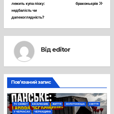
лежить купа піску:
браконьєрів
записів
недбалість чи
далекоглядність?
Від
editor
Пов’язаний запис
TV СЮЖЕТ
ЕКСКЛЮЗИВ
ЖИТТЯ
ЗОЛОТОНОША
СМІТТЯ
У ЧЕРКАСАХ
ЧЕРКАЩИНА