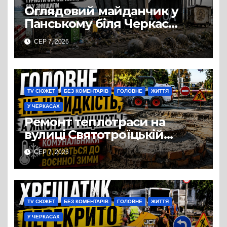
Оглядовий майданчик у
Панському біля Черкас
перетворився на занедбане
СЕР 7, 2026
сміттєзвалище
TV СЮЖЕТ
БЕЗ КОМЕНТАРІВ
ГОЛОВНЕ
ЖИТТЯ
У ЧЕРКАСАХ
Ремонт теплотраси на
вулиці Святотроїцькій
затягнувся порівняно із
СЕР 7, 2026
запланованими термінами.
Вулицю досі не відкрили
для руху
TV СЮЖЕТ
БЕЗ КОМЕНТАРІВ
ГОЛОВНЕ
ЖИТТЯ
У ЧЕРКАСАХ