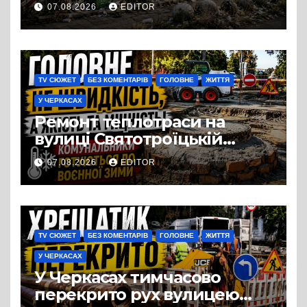
перетворився на занедбане
07.08.2026
EDITOR
сміттєзвалище
TV СЮЖЕТ
БЕЗ КОМЕНТАРІВ
ГОЛОВНЕ
ЖИТТЯ
У ЧЕРКАСАХ
Ремонт теплотраси на
вулиці Святотроїцькій
затягнувся порівняно із
07.08.2026
EDITOR
запланованими термінами.
Вулицю досі не відкрили
для руху
TV СЮЖЕТ
БЕЗ КОМЕНТАРІВ
ГОЛОВНЕ
ЖИТТЯ
У ЧЕРКАСАХ
У Черкасах тимчасово
перекрито рух вулицею