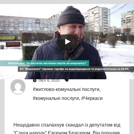
TV СЮЖЕТ
ОПИТУВАННЯ
Містянам не вистачає
коштів на комуналку –
вуличне опитування
Від
editor
ЛЮТ 6, 2020
#житлово-комунальні послуги
,
#комунальні послуги
,
#Черкаси
Нещодавно спалахнув скандал із депутатом від
“Слуги народу” Євгеном Брагаром. Він порадив