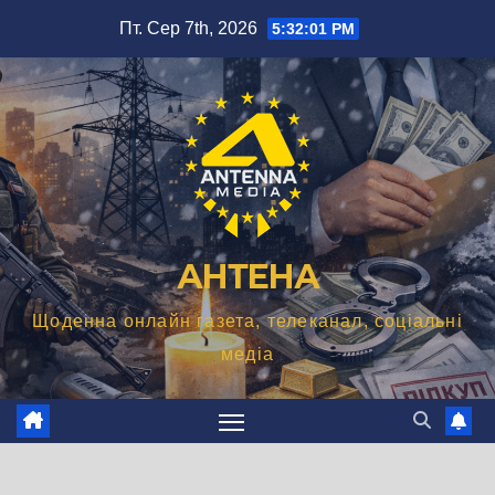
Перейти
Пт. Сер 7th, 2026
5:32:02 PM
до
вмісту
АНТЕНА
Щоденна онлайн газета, телеканал, соціальні
медіа