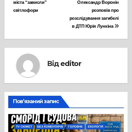
міста “зависли”
Олександр Воронін
записів
світлофори
розповів про
розслідування загибелі
в ДТП Юрія Лункіна
Від
editor
Пов’язаний запис
TV СЮЖЕТ
БЕЗ КОМЕНТАРІВ
ГОЛОВНЕ
ЕКОЛОГІЯ