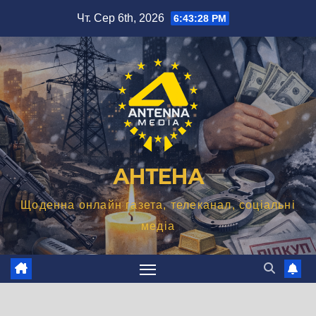
Перейти
Чт. Сер 6th, 2026
6:43:30 PM
до
вмісту
АНТЕНА
Щоденна онлайн газета, телеканал, соціальні
медіа