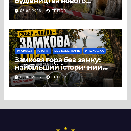
будівництва нового
супермаркету VARUS на
06.08.2026
EDITOR
проспекті Перемоги всохли
дерева. І це навряд чи
можна назвати
випадковістю
TV СЮЖЕТ
ІСТОРІЯ
БЕЗ КОМЕНТАРІВ
У ЧЕРКАСАХ
Замкова гора без замку:
найбільший історичний
міф Черкас
05.08.2026
EDITOR