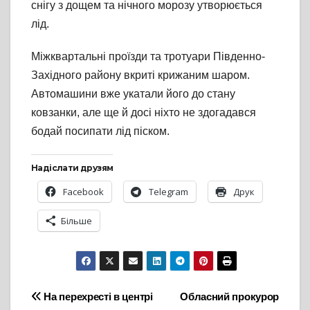
снігу з дощем та нічного морозу утворюється
лід.
Міжквартальні проїзди та тротуари Південно-
Західного району вкриті крижаним шаром.
Автомашини вже укатали його до стану
ковзанки, але ще й досі ніхто не здогадався
бодай посипати лід піском.
Надіслати друзям
Facebook
Telegram
Друк
Більше
Навігація
На перехресті в центрі
Обласний прокурор