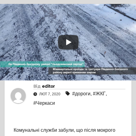
TV СЮЖЕТ
БЕЗ КОМЕНТАРІВ
У Південно-Західному
районі –
“льодовиковий
період”
Від
editor
#дороги
,
#ЖКГ
,
ЛЮТ 7, 2020
#Черкаси
Комунальні служби забули, що після мокрого