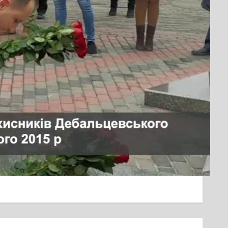
еркащини отримали новенькі автівки