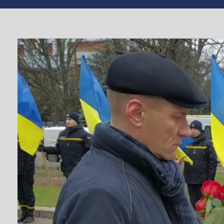
TV СЮЖЕТ
У ЧЕРКАСАХ
Загиблих під Де
Від
editor
#АТО
,
#Дебаль
ЛЮТ 18, 2020
Очільники області, міста, учасники АТО-ООС, чл
Захід було приурочено до дня пам’яті захисник
загинули 110 військовослужбовців, 270 були пора