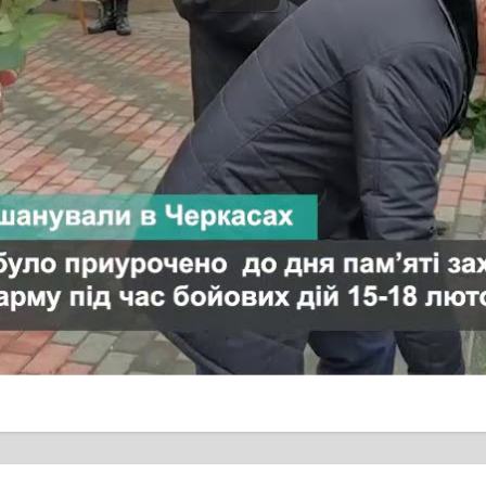
ільше
ля спортсменів за
Поліцейські громад Ч
ня