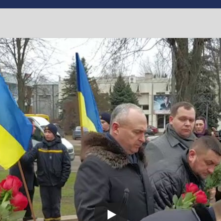
бальцевим вшанували 
цево
,
#ООС
,
#Черкаси
ени їхніх родин поклали квіти до обеліску “Борцям за волю У
ів Дебальцевського плацдарму під час бойових дій 15-18 лют
нені, 7 взяті у полон і 18 зникли безвісти. Близько 30% тех