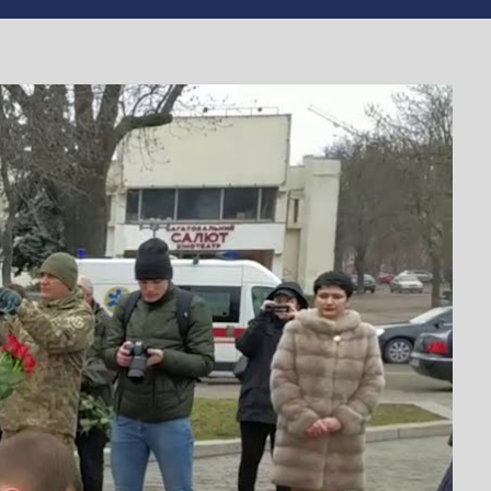
в Черкасах
країни”.
ого 2015 р. За офіційними даними, тоді
ніки були знищені.