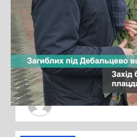
Надіслати друзям
Facebook
Telegram
Друк
Б
Навігація
У Черкасах запроваджують премії д
перемогу на змаганнях найвищого рів
записів
Від
editor