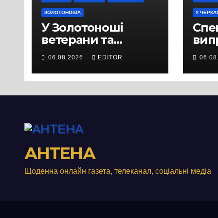
ЗОЛОТОНОША
У ЧЕРКА
У Золотоноші
Спек
ветерани та
вип
місцеві жителі
міц
06.08.2026
EDITOR
06.08
вийшли на
люд
протест до стін
Чер
підприємства ТОВ
«Омега Три», що
займається
виробництвом
м’яса птиці
АНТЕНА
Щоденна онлайн газета, телеканал, соціальні медіа