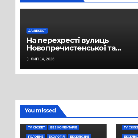
ДАЙДЖЕСТ
На перехресті вулиць
Новопречистенської та
Надпільної просів асфальт
ЛИП 14, 2026
над теплотрасою
You missed
TV СЮЖЕТ
БЕЗ КОМЕНТАРІВ
TV СЮЖ
ГОЛОВНЕ
ЕКОЛОГІЯ
ЕКСКЛЮЗИВ
ЕКСКЛЮ