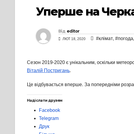
Уперше на Черка
Від
editor
#клімат
,
#погода
ЛЮТ 18, 2020
Сезон 2019-2020 є унікальним, оскільки метеор
Віталій Постригань
.
Це відбувається вперше. За попередніми розра
Надіслати друзям
Facebook
Telegram
Друк