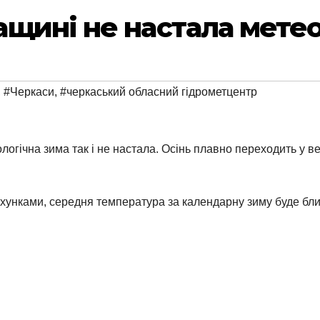
щині не настала метео
,
#Черкаси
,
#черкаський обласний гідрометцентр
ологічна зима так і не настала. Осінь плавно переходить у 
хунками, середня температура за календарну зиму буде близ