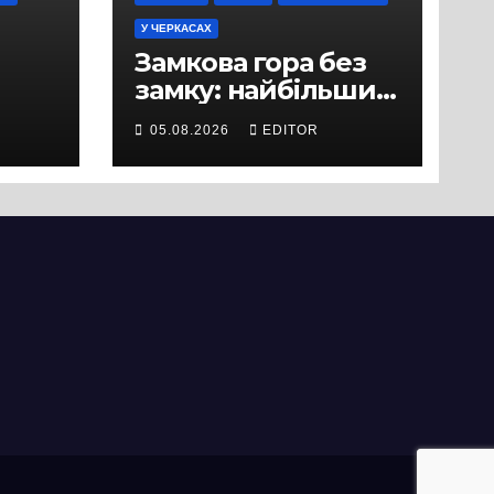
У ЧЕРКАСАХ
Замкова гора без
замку: найбільший
історичний міф
05.08.2026
EDITOR
Черкас
ли
вряд
ати