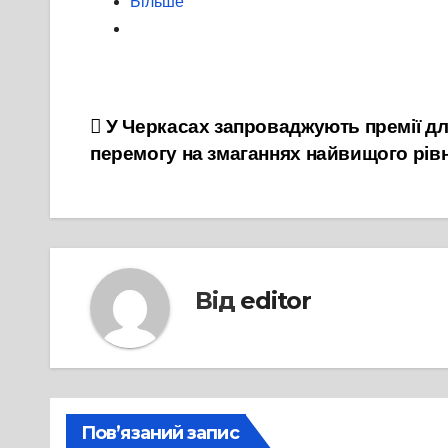
Більше
Навігація
У Черкасах запроваджують премії дл
перемогу на змаганнях найвищого рів
записів
Від
editor
Пов’язаний запис