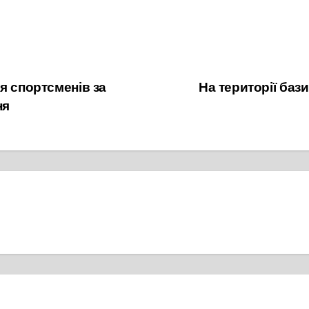
я спортсменів за
На території баз
ня