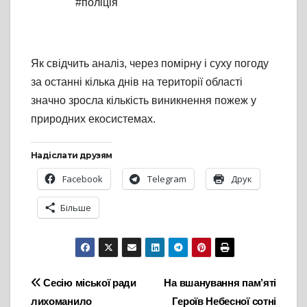
#поліція
Як свідчить аналіз, через помірну і суху погоду
за останні кілька днів на території області
значно зросла кількість виникнення пожеж у
природних екосистемах.
Надіслати друзям
Facebook
Telegram
Друк
Більше
Навігація
Сесію міської ради
На вшанування пам’яті
лихоманило
Героїв Небесної сотні