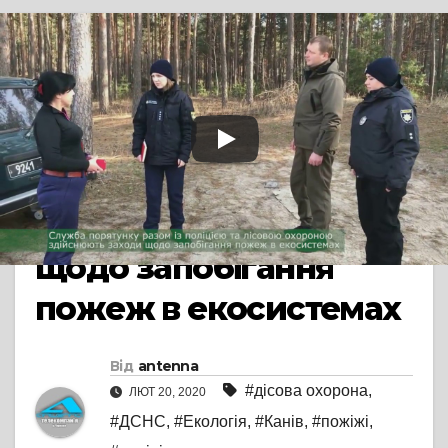
TV СЮЖЕТ
Служба порятунку
разом із поліцією та
лісовою охороною
здійснюють заходи
щодо запобігання
пожеж в екосистемах
Від
antenna
#дісова охорона
,
ЛЮТ 20, 2020
#ДСНС
,
#Екологія
,
#Канів
,
#пожіжі
,