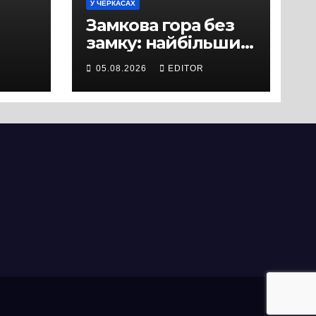
У ЧЕРКАСАХ
Замкова гора без
замку: найбільший
історичний міф
05.08.2026
EDITOR
Черкас
ли
вряд
ати