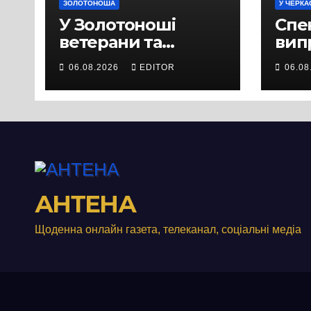
ЗОЛОТОНОША
У ЧЕРКА
У Золотоноші
Спек
ветерани та
вип
місцеві жителі
міц
06.08.2026
EDITOR
06.08
вийшли на
люд
протест до стін
Чер
підприємства ТОВ
«Омега Три», що
займається
виробництвом
м’яса птиці
АНТЕНА
Щоденна онлайн газета, телеканал, соціальні медіа