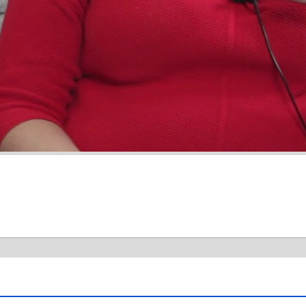
повів, чому просуває
#POSTSCRIPTUM
 з осені до кінця
б