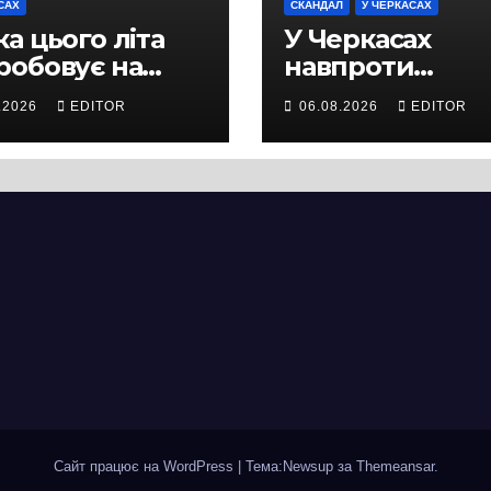
САХ
СКАНДАЛ
У ЧЕРКАСАХ
а цього літа
У Черкасах
робовує на
навпроти
ність не лише
будівництва
.2026
EDITOR
06.08.2026
EDITOR
ей, а й дороги
нового
кас
супермаркету
VARUS на
проспекті
Перемоги всох
дерева. І це на
чи можна назв
випадковістю
Сайт працює на WordPress
|
Тема:Newsup за
Themeansar
.