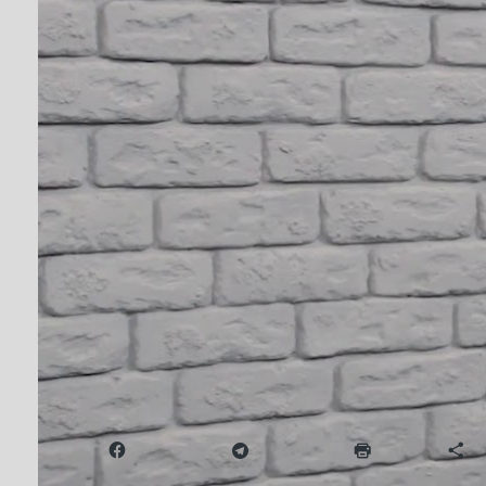
#POSTSCRIPTUM: 
почула підприєм
Від
antenna
##POSTSCRIPT
ЛЮТ 20, 2020
Про підсумки масштабних акцій протестів, що ві
Кілька днів тому, в ефірі нашого телеканалу во
його. Наступного дня у стін урядових установ зі
Надіслати друзям
Facebook
Telegram
Друк
Б