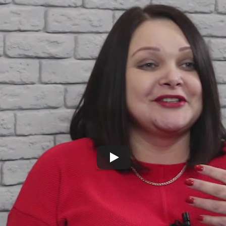
Ірина Ткаченко сподів
ців
UM
,
##PS
,
#Ірина Ткаченко
,
#Валерій Воротник
,
#малий бізн
дбулися напередодні в Київі в студії Антени розповіла Ірина
на
закликала ФОПів підтримати масштабні протести
з вимога
бралися тисячі ФОПів зі всієї України.
ільше