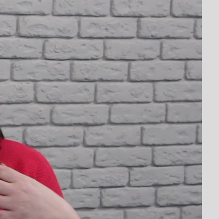
ається, що влада
ес
,
#протести підприємців
,
#ФОП
 Ткаченко.
ми до влади почути малий бізнес і не нищити