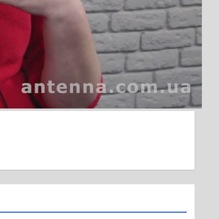
: Результати революції розчарували
агатьох українців, – Дмитро Кухарчук