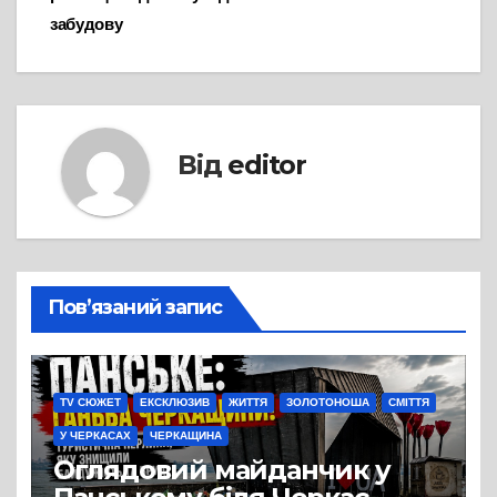
забудову
Від
editor
Пов’язаний запис
TV СЮЖЕТ
ЕКСКЛЮЗИВ
ЖИТТЯ
ЗОЛОТОНОША
СМІТТЯ
У ЧЕРКАСАХ
ЧЕРКАЩИНА
Оглядовий майданчик у