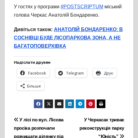
У гостях у програми
#POSTSCRIPTUM
міський
голова Черкас Анатолій Бондаренко.
Дивіться також:
АНАТОЛІЙ БОНДАРЕНКО: В
СОСНІВЦІ БУДЕ ЛІСОПАРКОВА ЗОНА, А НЕ
БАГАТОПОВЕРХІВКА
Надіслати друзям
Facebook
Telegram
Друк
Більше
Навігація
У лісі по вул. Лісова
У Черкасах триває
просіка розпочали
реконструкція парку
записів
розчищати ділянку під
“Юність”