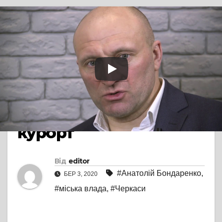
TV СЮЖЕТ
#P.S.: Анатолій
Бондаренко планує
перетворити Черкаси
на зелене місто-
курорт
Від
editor
#Анатолій Бондаренко
,
БЕР 3, 2020
#міська влада
,
#Черкаси