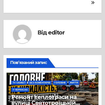
Від
editor
Пов’язаний запис
TV СЮЖЕТ
БЕЗ КОМЕНТАРІВ
ГОЛОВНЕ
ЖИТТЯ
У ЧЕРКАСАХ
Ремонт теплотраси на
вулиці Святотроїцькій