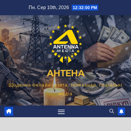
Перейти
Пн. Сер 10th, 2026
12:32:01 PM
до
вмісту
АНТЕНА
Щоденна онлайн газета, телеканал, соціальні
медіа