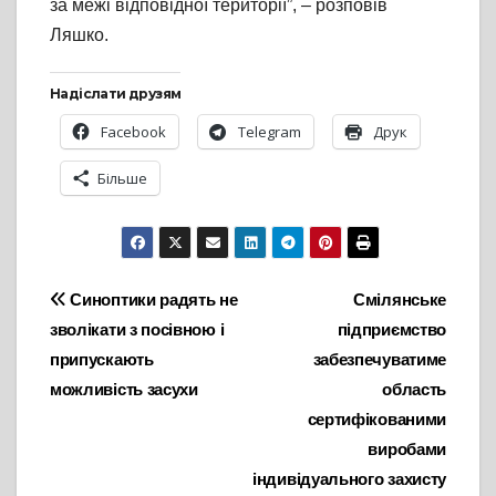
за межі відповідної території”, – розповів
Ляшко.
Надіслати друзям
Facebook
Telegram
Друк
Більше
Навігація
Синоптики радять не
Смілянське
зволікати з посівною і
підприємство
записів
припускають
забезпечуватиме
можливість засухи
область
сертифікованими
виробами
індивідуального захисту