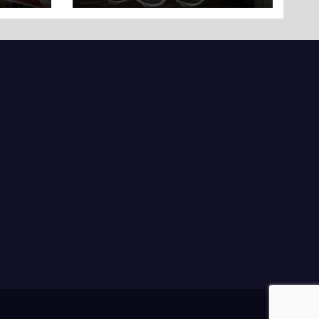
ли
вряд
ати