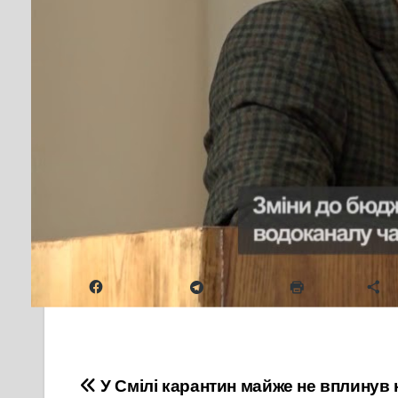
У роботі позачергового сесійного засідання, яке
Під пильним оком очільника Черкащини смілянс
голосування винесли конкретний проект рішенн
Зміни до бюджету Сміли депутати підтримали. 
водопостачання в місті. Але задля того, щоб р
системною, потрібно зробити ще чимало крокі
комплексних заходів, спрямованих на вихід з суц
проконтролювати стан справ, які безпосереднь
Надіслати друзям
Facebook
Telegram
Друк
Б
Навігація
У Смілі карантин майже не вплинув 