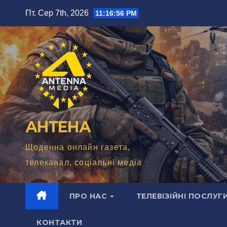
Перейти
Пт. Сер 7th, 2026
11:16:58 PM
до
вмісту
АНТЕНА
Щоденна онлайн газета,
телеканал, соціальні медіа
ПРО НАС
ТЕЛЕВІЗІЙНІ ПОСЛУГ
КОНТАКТИ