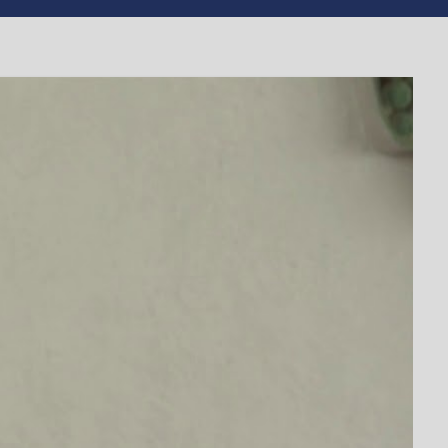
 Смілі
ілянській міськраді виявилася надзвичайно
ібралися на сесію.