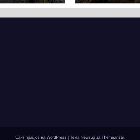
кас
супермаркету
VARUS на
проспекті
Перемоги всох
дерева. І це на
чи можна назв
випадковістю
Сайт працює на WordPress
|
Тема:Newsup за
Themeansar
.