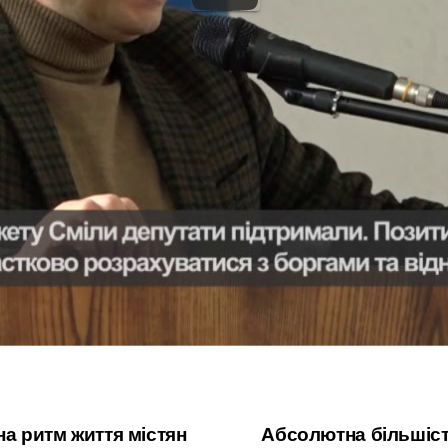
 скликали 17 березня після усіх перемовин пообіді, взяли уч
ькі обранці працювали злагоджено. За потреби навіть всти
я.
Позитивне голосування дозволить водоканалу частково розр
обота стратегічних комунальних підприємств Сміли стала ефе
в. Тож голова Черкаської ОДА Роман Боднар зауважив, що 
ільної кризи і пообіцяв вже за два тижні з черговим робочим
о впливають на добробут громади міста.
ільше
на ритм життя містян
Абсолютна більшіст