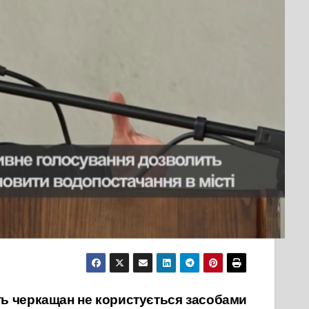
асть 24 депутата.
гли попрацювати в комісійному режимі. На
ахуватися з боргами та відновити
ктивною, а діяльність депутатського корпусу –
17 березня вдалося напрацювати дорожню карту
 візитом знову завітати у Смілу і особисто
ь черкащан не користується засобами