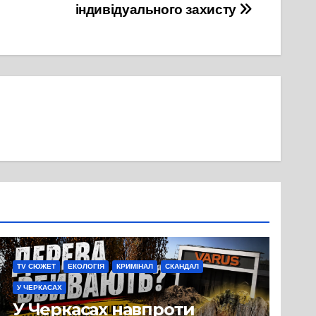
індивідуального захисту
TV СЮЖЕТ
ЕКОЛОГІЯ
КРИМІНАЛ
СКАНДАЛ
У ЧЕРКАСАХ
У Черкасах навпроти