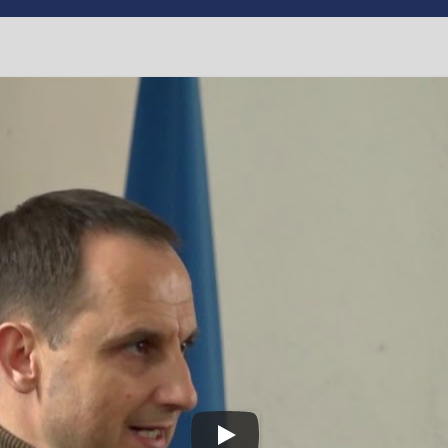
ено: водопостачання у
оман Боднар
,
#сміла
ї Романа Боднара з керівниками депутатських фракцій у См
 між міським головою та депутатами, останні все ж таки з