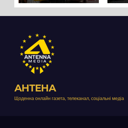
протест до стін
Чер
підприємства ТОВ
«Омега Три», що
займається
виробництвом
м’яса птиці
АНТЕНА
Щоденна онлайн газета, телеканал, соціальні медіа