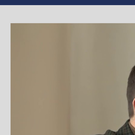
TV СЮЖЕТ
СМІЛА
Компроміс знайд
відновлять
Від
editor
#водоканал
,
#Р
БЕР 18, 2020
Зустріч голови Черкаської облдержадміністраці
ефективною. Незважаючи на задавнений конфлікт