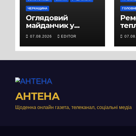
ЧЕРКАЩИНА
ГОЛОВН
Оглядовий
Рем
майданчик у
теп
Панському біля
вул
07.08.2026
EDITOR
07.08
Черкас
Свя
перетворився на
зат
занедбане
порі
сміттєзвалище
зап
тер
Вул
від
АНТЕНА
Щоденна онлайн газета, телеканал, соціальні медіа