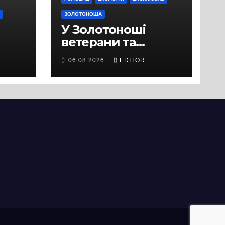
ЗОЛОТОНОША
У Золотоноші
ветерани та
місцеві жителі
06.08.2026
EDITOR
вийшли на
протест до стін
підприємства ТОВ
«Омега Три», що
займається
виробництвом
м’яса птиці