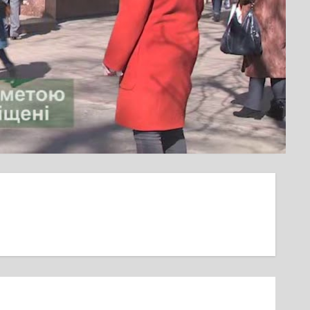
айже не вплинув на ритм життя містян