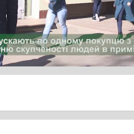
ЦІЮ В ЧЕРКАСАХ
У Смілі карантин м
ть резервний фонд і