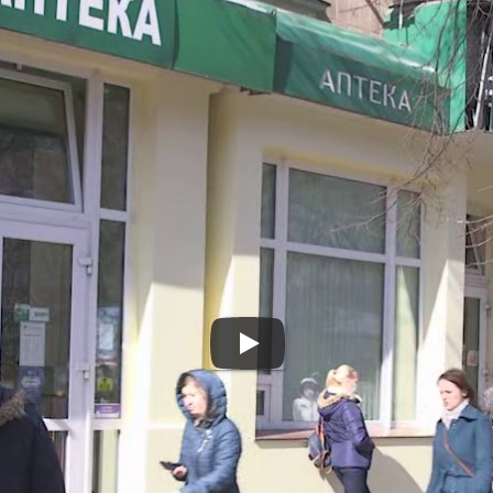
 пускають лише по одн
а вулиці
нтин
,
#коронавірус
,
#Черкаси
ю з метою запобігання скупченості людей у приміщенні.