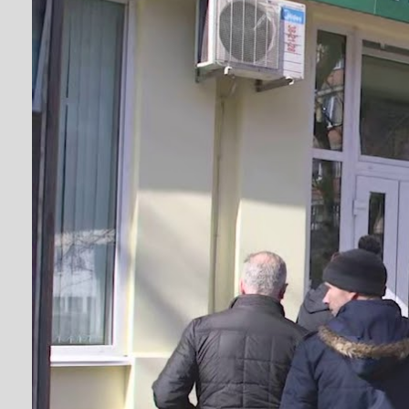
В аптеки Черкас
решта чекають н
Від
editor
#епідемія
,
#кара
БЕР 18, 2020
В аптеки міста пускають лише по одному покупц
Надіслати друзям
Facebook
Telegram
Друк
Більше