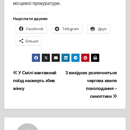
місцевої прокуратури.
Надіслати друзям
Facebook
Telegram
Друк
Більше
Навігація
У Смілі вантажний
З вихідних розпочнеться
поїзд насмерть збив
чергова хвиля
записів
жінку
похолодання –
синоптики