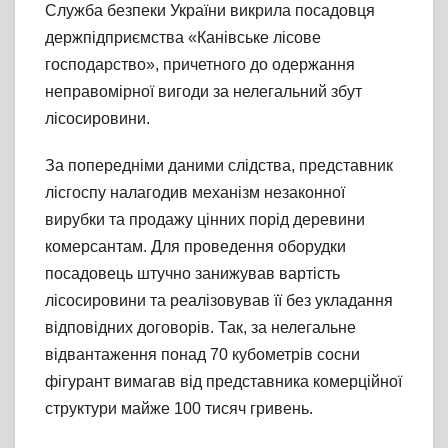
Служба безпеки України викрила посадовця
держпідприємства «Канівське лісове
господарство», причетного до одержання
неправомірної вигоди за нелегальний збут
лісосировини.
За попередніми даними слідства, представник
лісгоспу налагодив механізм незаконної
вирубки та продажу цінних порід деревини
комерсантам. Для проведення оборудки
посадовець штучно занижував вартість
лісосировини та реалізовував її без укладання
відповідних договорів. Так, за нелегальне
відвантаження понад 70 кубометрів сосни
фігурант вимагав від представника комерційної
структури майже 100 тисяч гривень.