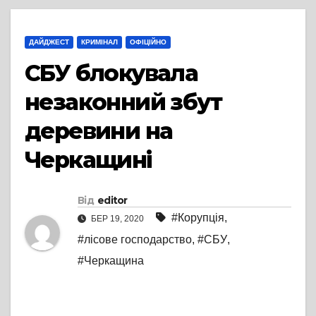
ДАЙДЖЕСТ
КРИМІНАЛ
ОФІЦІЙНО
СБУ блокувала
незаконний збут
деревини на
Черкащині
Від
editor
#Корупція
,
БЕР 19, 2020
#лісове господарство
,
#СБУ
,
#Черкащина