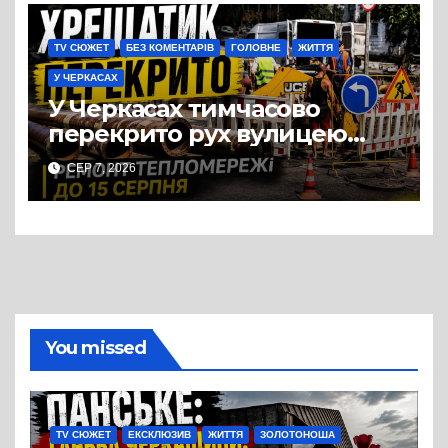
для руху
TV СЮЖЕТ
БЕЗ КОМЕНТАРІВ
ГОЛОВНЕ
ЖИТТЯ
У ЧЕРКАСАХ
У Черкасах тимчасово
перекрито рух вулицею
Хрещатик на перехресті з
СЕР 7, 2026
Грушевського через ремонт
тепломережі
You missed
TV СЮЖЕТ
ЕКСКЛЮЗИВ
ЖИТТЯ
ЗОЛОТОНОША