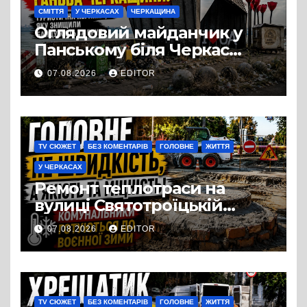
СМІТТЯ
У ЧЕРКАСАХ
ЧЕРКАЩИНА
Оглядовий майданчик у
Панському біля Черкас
перетворився на занедбане
07.08.2026
EDITOR
сміттєзвалище
TV СЮЖЕТ
БЕЗ КОМЕНТАРІВ
ГОЛОВНЕ
ЖИТТЯ
У ЧЕРКАСАХ
Ремонт теплотраси на
вулиці Святотроїцькій
затягнувся порівняно із
07.08.2026
EDITOR
запланованими термінами.
Вулицю досі не відкрили
для руху
TV СЮЖЕТ
БЕЗ КОМЕНТАРІВ
ГОЛОВНЕ
ЖИТТЯ