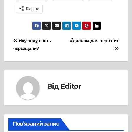
Більше
Навігація
Яку воду п᾽ють
«Їдальні» для пернатих
черкащани?
записів
Від
Editor
Пов’язаний запис