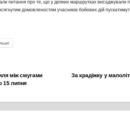
мали питання про те, що у деяких маршрутках висаджували пі
досягнутим домовленостям учасників бойових дій пускатимуть 
ільше
иля між смугами
За крадіжку у малолі
о 15 липня