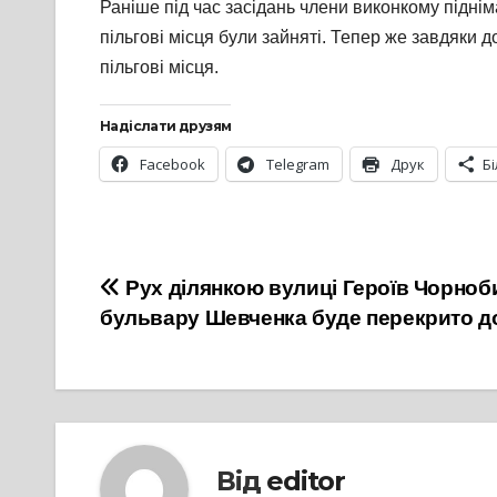
Раніше під час засідань члени виконкому підні
пільгові місця були зайняті. Тепер же завдяки 
пільгові місця.
Надіслати друзям
Facebook
Telegram
Друк
Б
Навігація
Рух ділянкою вулиці Героїв Чорноб
бульвару Шевченка буде перекрито д
записів
Від
editor