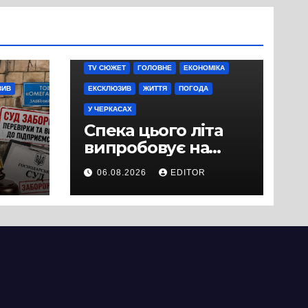
TV СЮЖЕТ
ГОЛОВНЕ
ЕКОНОМІКА
ЗИВ
ЕКСКЛЮЗИВ
ЖИТТЯ
ПОГОДА
У ЧЕРКАСАХ
Спека цього літа
випробовує на
міцність не лише
06.08.2026
EDITOR
людей, а й дороги
Черкас
ТОВ
що