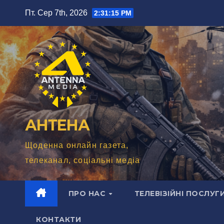
Перейти
Пт. Сер 7th, 2026
2:31:17 PM
до
вмісту
АНТЕНА
Щоденна онлайн газета,
телеканал, соціальні медіа
ПРО НАС
ТЕЛЕВІЗІЙНІ ПОСЛУГ
КОНТАКТИ