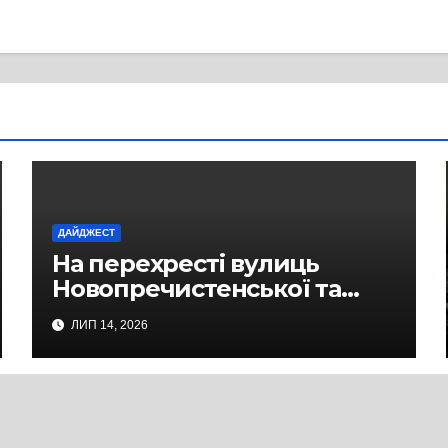
ДАЙДЖЕСТ
На перехресті вулиць
Новопречистенської та
Надпільної просів асфальт
ЛИП 14, 2026
над теплотрасою