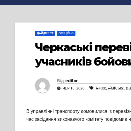
ДАЙДЖЕСТ
ОФІЦІЙНО
Черкаські перев
учасників бойов
Від
editor
#жкк
,
#міська р
ЧЕР 16, 2020
В управлінні транспорту домовилися із перевіз
час засідання виконавчого комітету повідомив 