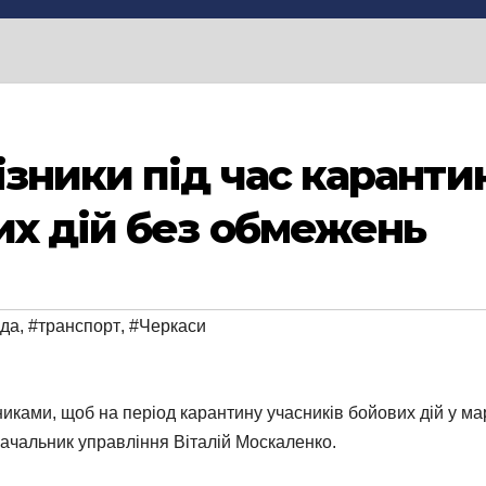
ізники під час каранти
их дій без обмежень
ада
,
#транспорт
,
#Черкаси
никами, щоб на період карантину учасників бойових дій у м
начальник управління Віталій Москаленко.