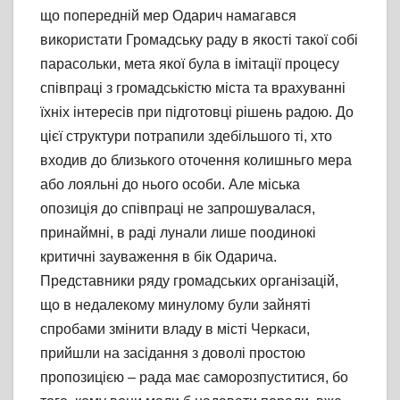
що попередній мер Одарич намагався
використати Громадську раду в якості такої собі
парасольки, мета якої була в імітації процесу
співпраці з громадськістю міста та врахуванні
їхніх інтересів при підготовці рішень радою. До
цієї структури потрапили здебільшого ті, хто
входив до близького оточення колишньго мера
або лояльні до нього особи. Але міська
опозиція до співпраці не запрошувалася,
принаймні, в раді лунали лише поодинокі
критичні зауваження в бік Одарича.
Представники ряду громадських організацій,
що в недалекому минулому були зайняті
спробами змінити владу в місті Черкаси,
прийшли на засідання з доволі простою
пропозицією – рада має саморозпуститися, бо