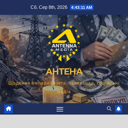
Перейти
Сб. Сер 8th, 2026
4:43:11 AM
до
вмісту
АНТЕНА
Щоденна онлайн газета, телеканал, соціальні
медіа