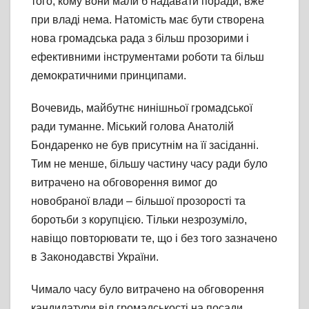
того, кому вони мали б надавати поради, вже
при владі нема. Натомість має бути створена
нова громадська рада з більш прозорими і
ефективними інструментами роботи та більш
демократичними принципами.
Вочевидь, майбутнє нинішньої громадської
ради туманне. Міський голова Анатолій
Бондаренко не був присутнім на її засіданні.
Тим не менше, більшу частину часу ради було
витрачено на обговорення вимог до
новобраної влади – більшої прозорості та
боротьби з корупцією. Тільки незрозуміло,
навіщо повторювати те, що і без того зазначено
в Законодавстві України.
Чимало часу було витрачено на обговорення
кандидатури від громадськості на посади