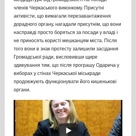
членів Черкаського виконкому. Присутні
активісти, що вимагали перезавантаження
дорадчого органу, нагадали присутнім, що вони
насправді просто боряться за посади у владі і
не приносять користі мешканцям міста. Після
того вони в знак протесту залишили засідання
Громадської ради, висловивши щире
здивування тим, що після програшу Одарича у
виборах у стінах Черкаської міськради
продовжують функціонувати його кишенькові
органи.