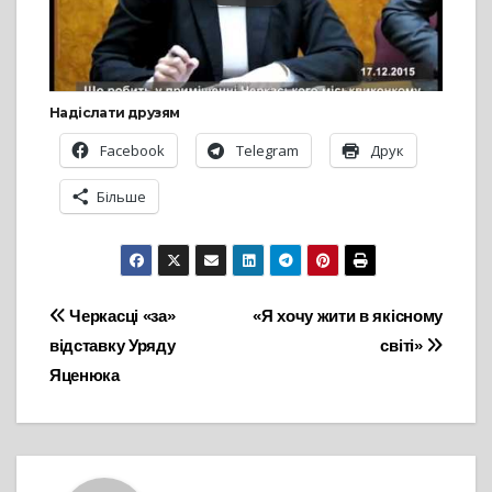
Надіслати друзям
Facebook
Telegram
Друк
Більше
Навігація
Черкасці «за»
«Я хочу жити в якісному
відставку Уряду
світі»
записів
Яценюка