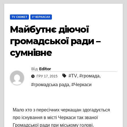
TV СЮЖЕТ
У ЧЕРКАСАХ
Майбутнє діючої
громадської ради –
сумнівне
Від
Editor
#TV
,
#громада
,
ГРУ 17, 2015
#громадська рада
,
#Черкаси
Мало хто з пересічних черкащан здогадується
про існування в місті Черкаси так званої
Громадської ради при міському голові.