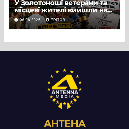
У Золотоноші ветерани та
місцеві жителі вийшли на
протест до стін
06.08.2026
EDITOR
підприємства ТОВ «Омега
Три», що займається
виробництвом м’яса птиці
АНТЕНА