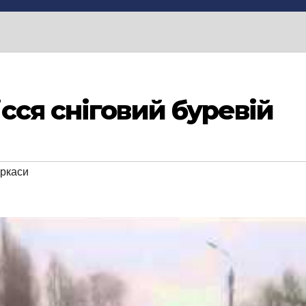
сся сніговий буревій
ркаси