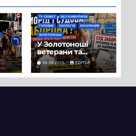
TV СЮЖЕТ
БЕЗ КОМЕНТАРІВ
ГОЛОВНЕ
ЕКОЛОГІЯ
ЕКСКЛЮЗИВ
ЗОЛОТОНОША
У Золотоноші
ветерани та
місцеві жителі
06.08.2026
EDITOR
вийшли на
протест до стін
підприємства ТОВ
«Омега Три», що
займається
виробництвом
м’яса птиці