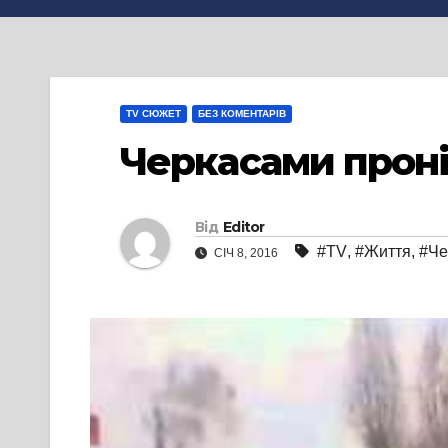
TV СЮЖЕТ
БЕЗ КОМЕНТАРІВ
Черкасами проні
Від
Editor
#TV
,
#Життя
,
#Че
СІЧ 8, 2016