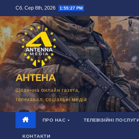
Перейти
Сб. Сер 8th, 2026
1:55:29 PM
до
вмісту
АНТЕНА
Щоденна онлайн газета,
телеканал, соціальні медіа
ПРО НАС
ТЕЛЕВІЗІЙНІ ПОСЛУГ
КОНТАКТИ