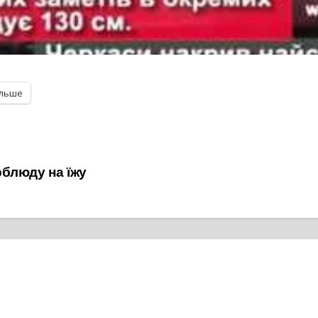
ільше
блюду на їжу