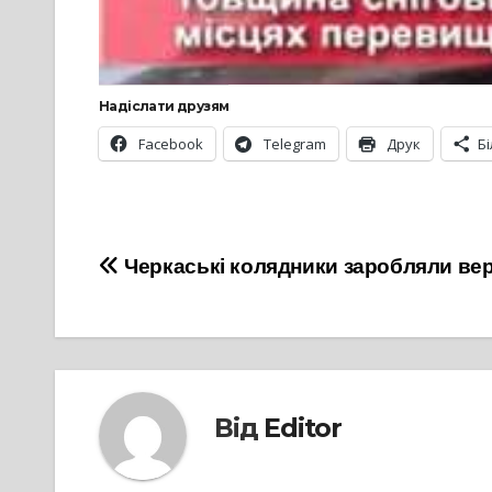
Надіслати друзям
Facebook
Telegram
Друк
Б
Навігація
Черкаські колядники заробляли вер
записів
Від
Editor