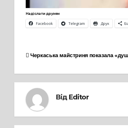
Надіслати друзям
Facebook
Telegram
Друк
Б
Навігація
Черкаська майстриня показала «душ
записів
Від
Editor