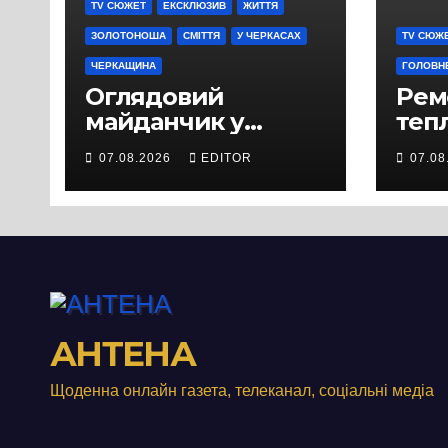
TV СЮЖЕТ
ЕКСКЛЮЗИВ
ЖИТТЯ
ЗОЛОТОНОША
СМІТТЯ
У ЧЕРКАСАХ
TV СЮЖ
ЧЕРКАЩИНА
ГОЛОВН
Оглядовий
Рем
майданчик у
теп
Панському біля
вул
07.08.2026
EDITOR
07.08
Черкас
Свя
перетворився на
зат
занедбане
порі
сміттєзвалище
зап
тер
Вул
від
АНТЕНА
Щоденна онлайн газета, телеканал, соціальні медіа