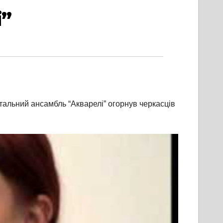
і”
тальний ансамбль “Акварелі” огорнув черкасців