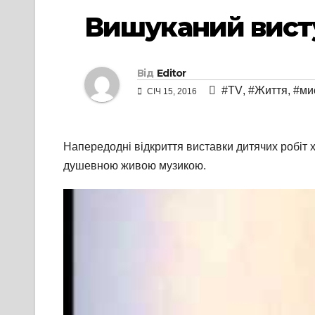
Вишуканий вист
Від
Editor
#TV
,
#Життя
,
#ми
СІЧ 15, 2016
Напередодні відкриття виставки дитячих робіт 
душевною живою музикою.