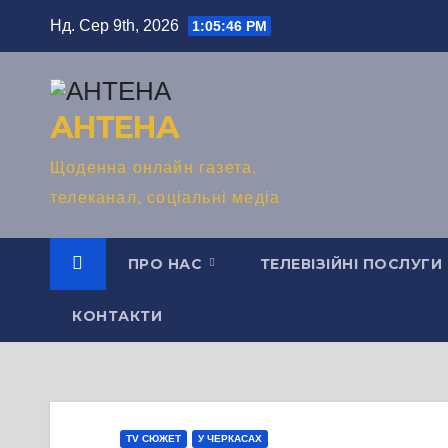
Перейти
Нд. Сер 9th, 2026
1:05:47 PM
до
вмісту
АНТЕНА
Щоденна онлайн газета,
телеканал, соціальні медіа
ПРО НАС
ТЕЛЕВІЗІЙНІ ПОСЛУГИ
КОНТАКТИ
TV СЮЖЕТ
У ЧЕРКАСАХ