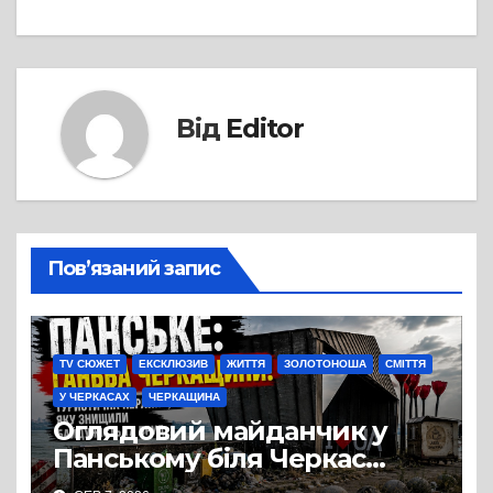
Від
Editor
Пов’язаний запис
TV СЮЖЕТ
ЕКСКЛЮЗИВ
ЖИТТЯ
ЗОЛОТОНОША
СМІТТЯ
У ЧЕРКАСАХ
ЧЕРКАЩИНА
Оглядовий майданчик у
Панському біля Черкас
перетворився на занедбане