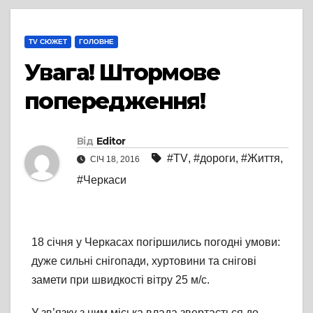
TV СЮЖЕТ
ГОЛОВНЕ
Увага! Штормове
попередження!
Від
Editor
#TV
,
#дороги
,
#Життя
,
СІЧ 18, 2016
#Черкаси
18 січня у Черкасах погіршились погодні умови:
дуже сильні снігопади, хуртовини та снігові
замети при швидкості вітру 25 м/с.
У зв’язку з цим міська влада звертається до