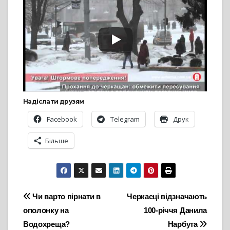
Надіслати друзям
Facebook
Telegram
Друк
Більше
Навігація
Чи варто пірнати в
Черкасці відзначають
ополонку на
100-річчя Данила
записів
Водохреща?
Нарбута